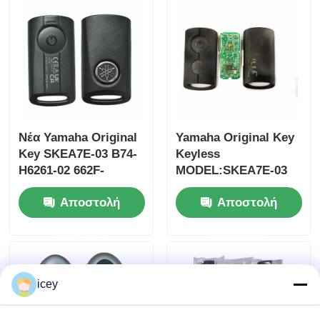
έλεγχος για χονδρικό
FSK433.92MHz με
MOQ 50pcs
τσιπ ID47
Νέα Yamaha Original
Yamaha Original Key
Key SKEA7E-03 B74-
Keyless
H6261-02 662F-
MODEL:SKEA7E-03
SKEA7D03
Για την Yamaha
Αποστολή
Αποστολή
έξυπνο
τηλεχειριστήριο
ερώτησης
ερώτησης
κλειδί B74-H6261-
02/662F-SKEA7D03
icey