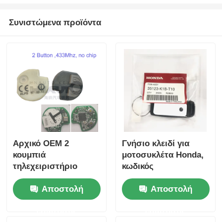
Συνιστώμενα προϊόντα
Αρχικό OEM 2
Γνήσιο κλειδί για
κουμπιά
μοτοσυκλέτα Honda,
τηλεχειριστήριο
κωδικός
433.87mhz FSK για
ανταλλακτικού:
Αποστολή
Αποστολή
Su-zuki Jim-ny 2005-
35123-K1B-T10,
2017 Χωρίς τσιπ
τηλεχειριστήριο
ερώτησης
ερώτησης
37182-A7 Μόνο
τριών κουμπιών