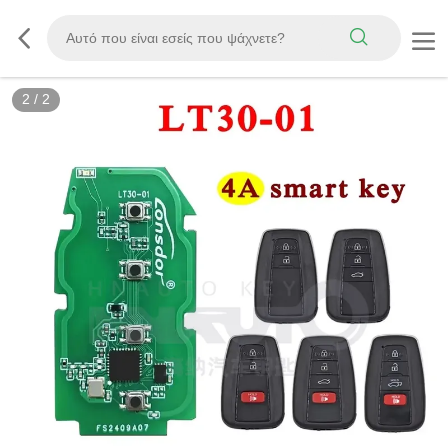
2
/
2