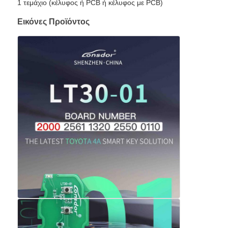
1 τεμάχιο (κέλυφος ή PCB ή κέλυφος με PCB)
Εικόνες Προϊόντος
Σχετικά με εμάς
Γύρος εργοστασίων
Ποιοτικός έλεγχος
επαφή
Νέα
Όλες οι περιπτώσεις
Αυτόματα κλειδιά