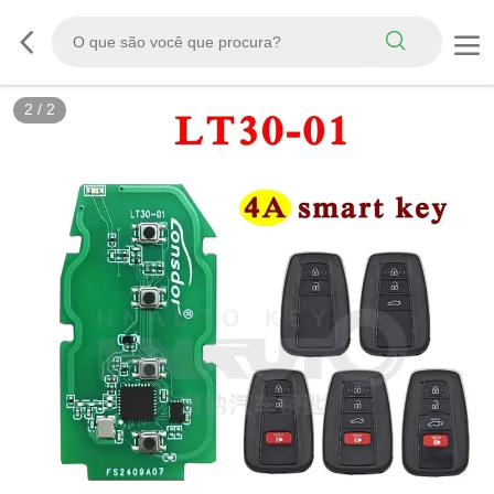
2
/
2