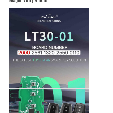
Imagens do produto
Quem Somos
Fábrica
Controle de Qualidade
Fale Conosco
notícias
Todos os casos
Auto chaves