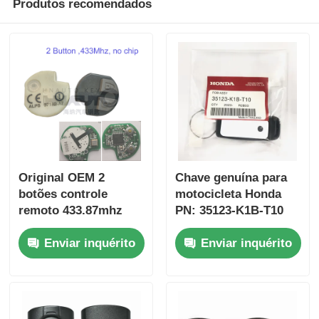
Produtos recomendados
Original OEM 2
Chave genuína para
botões controle
motocicleta Honda
remoto 433.87mhz
PN: 35123-K1B-T10
FSK para Su-zuki
chave remota de três
Enviar inquérito
Enviar inquérito
Jim-ny 2005-2017
botões
Sem chip 37182-A7
FSK433.92MHz chip
Somente controle
ID47
para atacado MOQ
50pcs