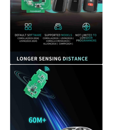
Carro Chave Shell
Lâmina da Chave do Carro
Máquina de corte de moagem de um só ângulo
programador da chave do carro
microplaqueta do identificador
Máquina de fechadura
Chave inteligente KEYDIY