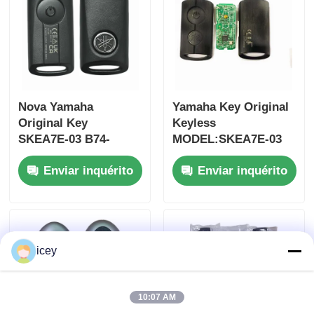
Nova Yamaha
Yamaha Key Original
Original Key
Keyless
SKEA7E-03 B74-
MODEL:SKEA7E-03
H6261-02 662F-
Para Yamaha Smart
Enviar inquérito
Enviar inquérito
SKEA7D03
Remote Key B74-
H6261-02/662F-
SKEA7D03
icey
10:07 AM