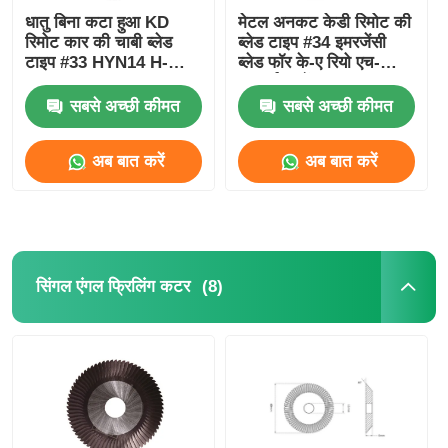
धातु बिना कटा हुआ KD
मेटल अनकट केडी रिमोट की
रिमोट कार की चाबी ब्लेड
ब्लेड टाइप #34 इमरजेंसी
टाइप #33 HYN14 H-
ब्लेड फॉर के-ए रियो एच-
Yundai Accent K-Ia
यूनडाई एक्सेंट HYN10
33# के लिए
सबसे अच्छी कीमत
सबसे अच्छी कीमत
अब बात करें
अब बात करें
(8)
सिंगल एंगल फ्रिलिंग कटर