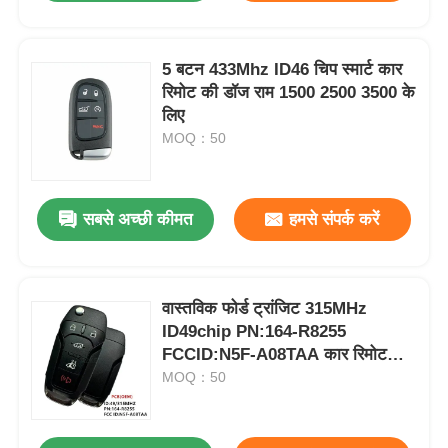
5 बटन 433Mhz ID46 चिप स्मार्ट कार
रिमोट की डॉज राम 1500 2500 3500 के
लिए
MOQ：50
सबसे अच्छी कीमत
हमसे संपर्क करें
वास्तविक फोर्ड ट्रांजिट 315MHz
ID49chip PN:164-R8255
FCCID:N5F-A08TAA कार रिमोट
कुंजी
MOQ：50