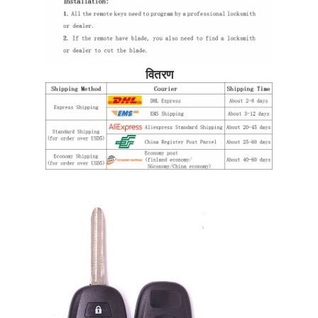
हमारे बारे में
वितरण
फैक्टरी यात्रा
गुणवत्ता नियंत्रण
हमसे संपर्क करें
समाचार
सभी मामलों
ऑटो कुंजी