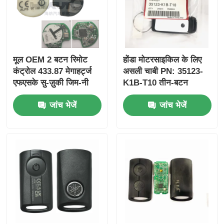
मूल OEM 2 बटन रिमोट
होंडा मोटरसाइकिल के लिए
कंट्रोल 433.87 मेगाहर्ट्ज
असली चाबी PN: 35123-
एफएसके सु-ज़ुकी जिम-नी
K1B-T10 तीन-बटन
2005-2017 के लिए बिना
FSK433.92MHz
जांच भेजें
जांच भेजें
चिप 37182-ए 7 के लिए
ID47chip रिमोट कार की
केवल थोक MOQ 50 पीसी
के लिए नियंत्रण