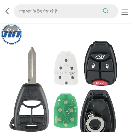
2
/
5