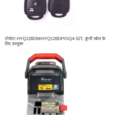
कार की चाबी का खोल
कार की चाबी का ब्लेड
टोयोटा HYQ12BDM/HYQ12BDP/GQ4-52T, कुंजी खोल के
लिए उपयुक्त
सिंगल एंगल फ्रिलिंग कटर
कार की चाबी प्रोग्रामर
ट्रांसपोंडर चिप
तालाबंदी मशीन
KEYDIY स्मार्ट कुंजी