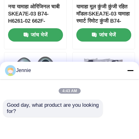
नया यामाहा ओरिजिनल चाबी
यामाहा मूल कुंजी कुंजी रहित
SKEA7E-03 B74-
मॉडलःSKEA7E-03 यामाहा
H6261-02 662F-
स्मार्ट रिमोट कुंजी B74-
SKEA7D03
H6261-02/662F-
जांच भेजें
जांच भेजें
SKEA7D03 के लिए
Jennie
4:43 AM
Good day, what product are you looking 
for?
2024-2025 हुंडई टस्कन
2009-2014 टीएल स्मार्ट
एफओबी स्मार्ट कुंजी 4+1
रिमोट की फोब 3+1 बटन
बटन 433MHz ID4A
FSK313.8MHz /
95440-N9500 निकटता
PCF7945A / HITAG 2 /