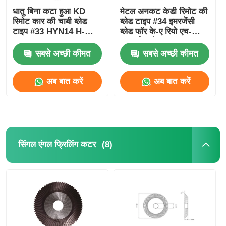
धातु बिना कटा हुआ KD
मेटल अनकट केडी रिमोट की
रिमोट कार की चाबी ब्लेड
ब्लेड टाइप #34 इमरजेंसी
टाइप #33 HYN14 H-
ब्लेड फॉर के-ए रियो एच-
Yundai Accent K-Ia
यूनडाई एक्सेंट HYN10
33# के लिए
सबसे अच्छी कीमत
सबसे अच्छी कीमत
अब बात करें
अब बात करें
(8)
सिंगल एंगल फ्रिलिंग कटर