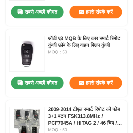
कीबोर्ड फोब
सबसे अच्छी कीमत
हमसे संपर्क करें
ऑडी ए3 MQB के लिए कार स्मार्ट रिमोट
कुंजी फ़ॉब के लिए वाहन फ्लिप कुंजी
MOQ：50
सबसे अच्छी कीमत
हमसे संपर्क करें
होम
2009-2014 टीएल स्मार्ट रिमोट की फोब
उत्पाद
3+1 बटन FSK313.8MHz /
PCF7945A / HITAG 2 / 46 चिप /
FCC ID: M3N5WY8145 / HON66
MOQ：50
वीडियो