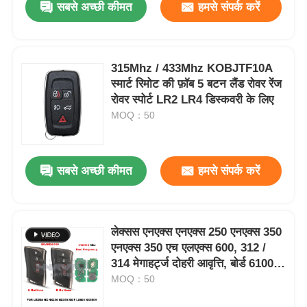
सबसे अच्छी कीमत
हमसे संपर्क करें
315Mhz / 433Mhz KOBJTF10A
स्मार्ट रिमोट की फ़ॉब 5 बटन लैंड रोवर रेंज
रोवर स्पोर्ट LR2 LR4 डिस्कवरी के लिए
MOQ：50
सबसे अच्छी कीमत
हमसे संपर्क करें
लेक्सस एनएक्स एनएक्स 250 एनएक्स 350
एनएक्स 350 एच एलएक्स 600, 312 /
314 मेगाहर्ट्ज दोहरी आवृत्ति, बोर्ड 6100,
8990 एच-एफ 6031 एचवाईक्यू 14
MOQ：50
एफएलसी के लिए 4 बटन स्मार्ट रिमोट