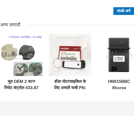
अन्य उत्पादों
मूल OEM 2 बटन
होंडा मोटरसाइकिल के
HN015BBC
रिमोट कंट्रोल 433.87
लिए असली चाबी PN:
Xhorse
मेगाहर्ट्ज एफएसके सु-
35123-K1B-T10
XDMB11EN ES
ज़ुकी जिम-नी 2005-
तीन-बटन
ELV एमुलेटर बेंज़
2017 के लिए बिना चिप
FSK433.92MHz
W204 W207 W2
37182-ए 7 के लिए
ID47chip रिमोट कार
के लिए
केवल थोक MOQ 50
की
पीसी के लिए नियंत्रण