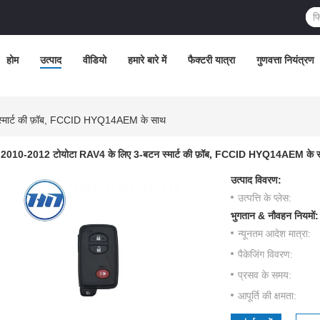
होम
उत्पाद
वीडियो
हमारे बारे में
फैक्टरी यात्रा
गुणवत्ता नियंत्रण
्मार्ट की फ़ॉब, FCCID HYQ14AEM के साथ
2010-2012 टोयोटा RAV4 के लिए 3-बटन स्मार्ट की फ़ॉब, FCCID HYQ14AEM के 
उत्पाद विवरण:
उत्पत्ति के प्लेस:
भुगतान & नौवहन नियमों:
न्यूनतम आदेश मात्रा:
पैकेजिंग विवरण:
प्रसव के समय:
आपूर्ति की क्षमता: