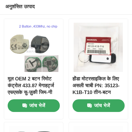
अनुशंसित उत्पाद
मूल OEM 2 बटन रिमोट
होंडा मोटरसाइकिल के लिए
कंट्रोल 433.87 मेगाहर्ट्ज
असली चाबी PN: 35123-
एफएसके सु-ज़ुकी जिम-नी
K1B-T10 तीन-बटन
2005-2017 के लिए बिना
FSK433.92MHz
जांच भेजें
जांच भेजें
चिप 37182-ए 7 के लिए
ID47chip रिमोट कार की
केवल थोक MOQ 50 पीसी
के लिए नियंत्रण