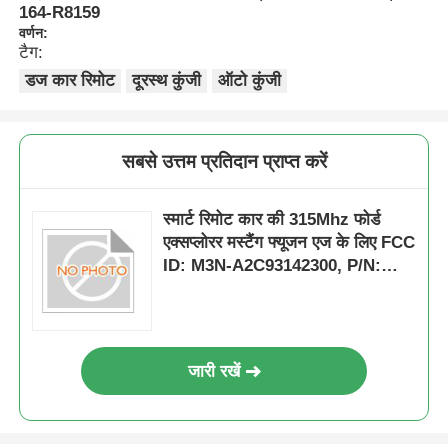
164-R8159
वर्णन:
टैग:
डज कार रिमोट
दूरस्थ कुंजी
ऑटो कुंजी
सबसे उत्तम प्रतिदान प्राप्त करें
स्मार्ट रिमोट कार की 315Mhz फोर्ड
एक्सप्लोरर मस्टैंग फ्यूजन एज के लिए FCC
ID: M3N-A2C93142300, P/N:
164-R8172, 164-R8159
जारी रखें