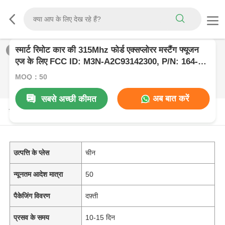
स्मार्ट रिमोट कार की 315Mhz फोर्ड एक्सप्लोरर मस्टैंग फ्यूजन
1
/
0
एज के लिए FCC ID: M3N-A2C93142300, P/N: 164-
R8172, 164-R8159
MOQ：50
अब बात करें
सबसे अच्छी कीमत
उत्पाद विवरण
उत्पत्ति के प्लेस
चीन
न्यूनतम आदेश मात्रा
50
पैकेजिंग विवरण
दफ़्ती
प्रसव के समय
10-15 दिन