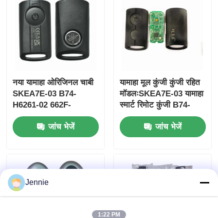
नया यामाहा ओरिजिनल चाबी
यामाहा मूल कुंजी कुंजी रहित
SKEA7E-03 B74-
मॉडलःSKEA7E-03 यामाहा
H6261-02 662F-
स्मार्ट रिमोट कुंजी B74-
SKEA7D03
H6261-02/662F-
जांच भेजें
जांच भेजें
SKEA7D03 के लिए
होम
Jennie
उत्पाद
वीडियो
1:22 PM