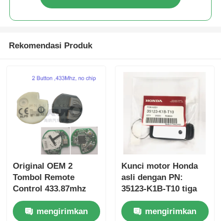
Rekomendasi Produk
Original OEM 2
Kunci motor Honda
Tombol Remote
asli dengan PN:
Control 433.87mhz
35123-K1B-T10 tiga
FSK untuk Su-zuki
tombol
mengirimkan
mengirimkan
Jim-ny 2005-2017
FSK433.92MHz