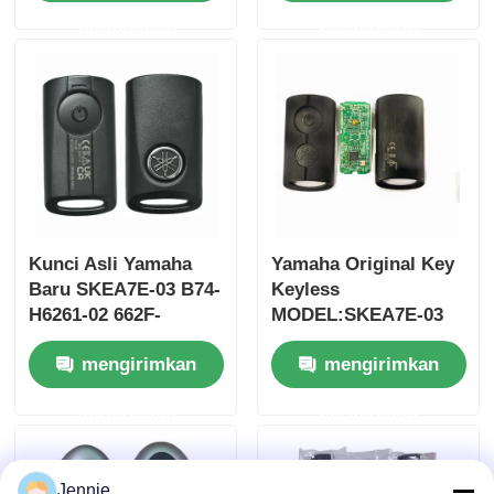
Tanpa Chip 37182-A7
ID47chip kunci mobil
permintaan
permintaan
Hanya Kontrol untuk
remote
Grosir MOQ 50pcs
Kunci Asli Yamaha
Yamaha Original Key
Baru SKEA7E-03 B74-
Keyless
H6261-02 662F-
MODEL:SKEA7E-03
SKEA7D03
Untuk Yamaha Smart
Rumah
mengirimkan
mengirimkan
Remote Key B74-
H6261-02/662F-
permintaan
permintaan
SKEA7D03
Produk
Video
Jennie