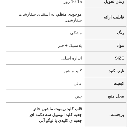
زمان تحویل
10-15 روز
موجودی منظم، به استثنای سفارشات
قابلیت ارائه
سفارشی.
رنگ
مشکی
مواد
پلاستیک + فلز
SIZE
اندازه اصلی
تایپ کنید
کلید ماشین
کیفیت
عالی
محل منبع
چین
قاب کلید ریموت ماشین خام
,
برجسته:
جعبه کلید اتومبیل سه دکمه ای
,
جعبه ی کلیدی با لوگو آبی