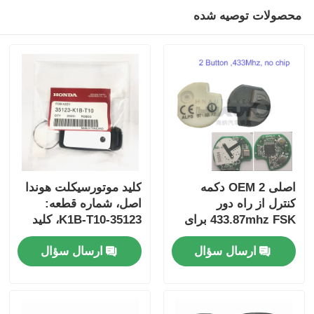
محصولات توصیه شده
اصلی OEM 2 دکمه
کلید موتورسیکلت هوندا
کنترل از راه دور
اصل، شماره قطعه:
433.87mhz FSK برای
35123-K1B-T10، کلید
Su-zuki Jim-ny 2005-
ریموت سه دکمه
ارسال سؤال
ارسال سؤال
2017 بدون تراشه
FSK433.92MHz با چیپ
37182-A7 فقط کنترل
ID47
برای عمده MOQ 50pcs