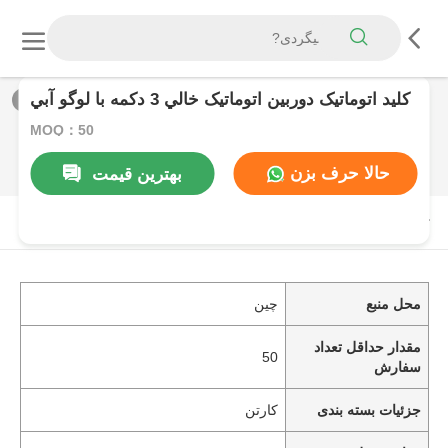
کليد اتوماتيک دوربين اتوماتيک خالي 3 دکمه با لوگو آبي
1
/
0
MOQ：50
حالا حرف بزن
بهترین قیمت
توضیحات محصول
محل منبع
چین
مقدار حداقل تعداد
50
سفارش
جزئیات بسته بندی
کارتن