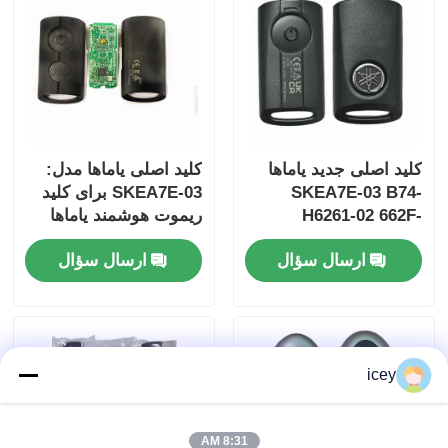
کلید اصلی جدید یاماها
کلید اصلی یاماها مدل:
SKEA7E-03 B74-
SKEA7E-03 برای کلید
H6261-02 662F-
ریموت هوشمند یاماها
B74-H6261-02/662F-
SKEA7D03
ارسال سؤال
ارسال سؤال
SKEA7D03
خانه
icey
محصولات
فیلم های
8:31 AM