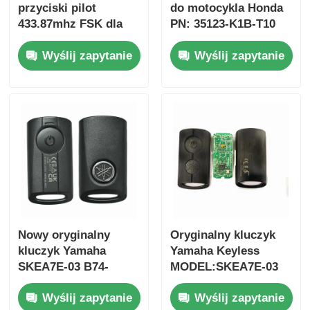
przyciski pilot
do motocykla Honda
433.87mhz FSK dla
PN: 35123-K1B-T10
Su-zuki Jim-ny 2005-
trójprzyciskowy
Wyślij zapytanie
Wyślij zapytanie
2017 Bez chipa 37182-
FSK433.92MHz
A7 Tylko sterowanie
ID47chip pilot do
dla hurtowej MOQ 50
kluczyka
sztuk
samochodowego
Dom
Nowy oryginalny
Oryginalny kluczyk
kluczyk Yamaha
Yamaha Keyless
Produkty
SKEA7E-03 B74-
MODEL:SKEA7E-03
H6261-02 662F-
Do Yamaha Smart
Wyślij zapytanie
Wyślij zapytanie
SKEA7D03
Remote Key B74-
Filmy