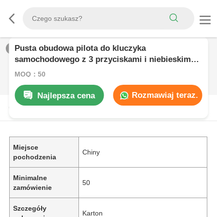
Pusta obudowa pilota do kluczyka
1
/
0
samochodowego z 3 przyciskami i niebieskim
logo
MOQ：50
Rozmawiaj teraz.
Najlepsza cena
OPIS PRODUKTU
Miejsce
Chiny
pochodzenia
Minimalne
50
zamówienie
Szczegóły
Karton