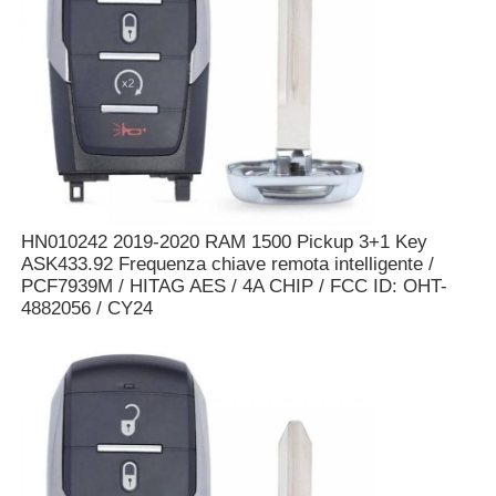
Car Key Shell
Chiavetta per auto
Fresa ad angolo singolo
HN010242 2019-2020 RAM 1500 Pickup 3+1 Key
ASK433.92 Frequenza chiave remota intelligente /
programmatore di chiave dell'automobile
PCF7939M / HITAG AES / 4A CHIP / FCC ID: OHT-
4882056 / CY24
chip del risponditore
Macchina per fabbro
Chiave intelligente KEYDIY