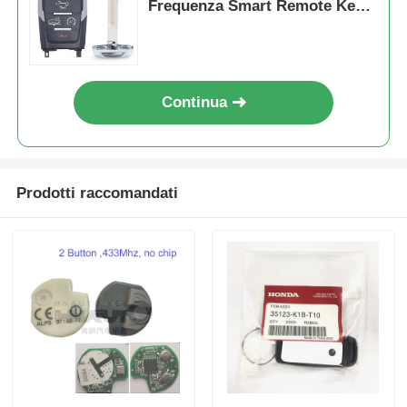
Frequenza Smart Remote Key /
PCF7939M / HITAG AES / CHIP
4A / FCC ID: OHT-4882056 /
CY24
Continua
Prodotti raccomandati