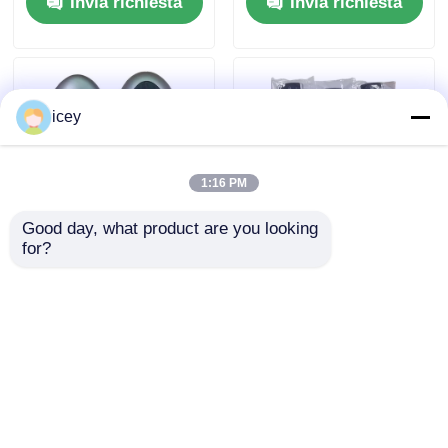
Invia richiesta
Invia richiesta
SKEA7D03
Remote Key B74-
H6261-02/662F-
SKEA7D03
icey
1:16 PM
Good day, what product are you looking 
for?
2024-2025 Hyundai
2009-2014 TL Smart
Tuscon FOB Smart
Remote Key Fob 3+1
Key 4+1 Tasto
pulsanti
433MHz ID4A 95440-
FSK313.8mhz /
Invia richiesta
Invia richiesta
N9500 Proximity
PCF7945A / HITAG 2 /
Remote Key
46 CHIP / FCC ID:
M3N5WY8145 /
HON66
Casa
Circa noi
Contattaci
Desktop Site