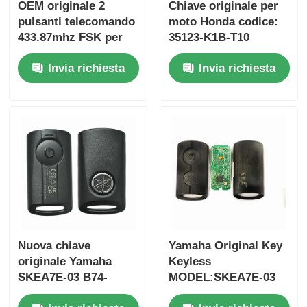
OEM originale 2
Chiave originale per
pulsanti telecomando
moto Honda codice:
433.87mhz FSK per
35123-K1B-T10
Su-zuki Jim-ny 2005-
telecomando a tre
Invia richiesta
Invia richiesta
2017 Senza chip
pulsanti
37182-A7 Solo
FSK433.92MHz con
controllo per
chip ID47
ingrosso MOQ 50pcs
Nuova chiave
Yamaha Original Key
originale Yamaha
Keyless
SKEA7E-03 B74-
MODEL:SKEA7E-03
H6261-02 662F-
Per Yamaha Smart