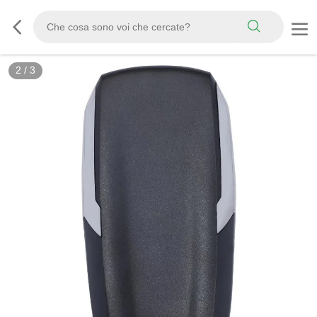
2
/
3