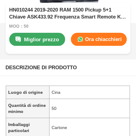
HN010244 2019-2020 RAM 1500 Pickup 5+1
Chiave ASK433.92 Frequenza Smart Remote Key
/ PCF7939M / HITAG AES / CHIP 4A / FCC ID:
MOQ：50
OHT-4882056 / CY24
Ora chiacchieri
Miglior prezzo
DESCRIZIONE DI PRODOTTO
Luogo di origine
Cina
Quantità di ordine
50
minimo
Imballaggi
Cartone
particolari