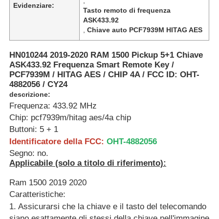
,
Evidenziare:
Tasto remoto di frequenza
ASK433.92
,
Chiave auto PCF7939M HITAG AES
HN010244 2019-2020 RAM 1500 Pickup 5+1 Chiave
ASK433.92 Frequenza Smart Remote Key /
PCF7939M / HITAG AES / CHIP 4A / FCC ID: OHT-
4882056 / CY24
descrizione:
Frequenza: 433.92 MHz
Chip: pcf7939m/hitag aes/4a chip
Buttoni: 5 + 1
Identificatore della FCC:
OHT-4882056
Segno: no.
Applicabile (solo a titolo di riferimento):
Ram 1500 2019 2020
Caratteristiche:
1. Assicurarsi che la chiave e il tasto del telecomando
siano esattamente gli stessi della chiave nell'immagine