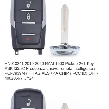
Chi siamo
Fatory Tour
Controllo di qualità
Contattaci
HN010241 2019-2020 RAM 1500 Pickup 2+1 Key
ASK433.92 Frequenza chiave remota intelligente /
PCF7939M / HITAG AES / 4A CHIP / FCC ID: OHT-
notizie
4882056 / CY24
Tutti i casi
Chiavi automatiche