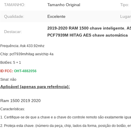
TAMANHO:
Tamanho Original
Tipo:
Qualidade:
Excelente
Lugar
2019-2020 RAM 1500 chave inteligente
,
AS
Destacar:
PCF7939M HITAG AES chave automática
Frequência: Ask 433.92mhz
Chip: pcf7939m/hitag aes/chip 4a
Botões: 5 + 1
ID FCC:
OHT-4882056
Sinal: não
Aplicável (apenas para referência):
Ram 1500 2019 2020
Características:
1. Certifique-se de que a chave e a chave do controle remoto são exatamente ig
2. Proteja esta chave. (número da peça, chip, lados da forma, posição do botão, en