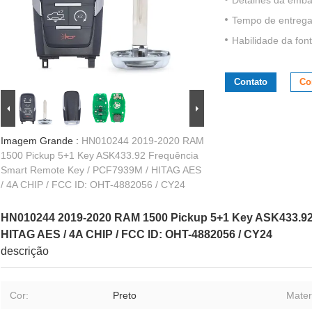
Tempo de entrega
Habilidade da font
Contato
Co
Imagem Grande :
HN010244 2019-2020 RAM
1500 Pickup 5+1 Key ASK433.92 Frequência
Smart Remote Key / PCF7939M / HITAG AES
/ 4A CHIP / FCC ID: OHT-4882056 / CY24
HN010244 2019-2020 RAM 1500 Pickup 5+1 Key ASK433.92
HITAG AES / 4A CHIP / FCC ID: OHT-4882056 / CY24
descrição
Cor:
Preto
Materi