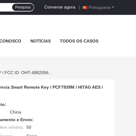
Converse agora
|
Portuguese
Pesquisa
 CONOSCO
NOTÍCIAS
TODOS OS CASOS
HN010244 2019-2020 RAM 1500 Pickup 5+1 Key ASK433.92 Frequência Smart Remote Key / PCF7939M / HITAG AES / 4A CHIP / FCC ID: OHT-4882056 / CY24
ncia Smart Remote Key / PCF7939M / HITAG AES /
to:
China
amento e Envio:
dem mínima:
50
alagem:
Caixa