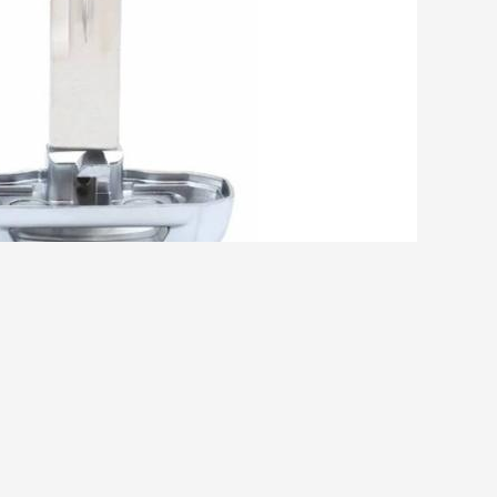
y Smart Remote Key / PCF7939M / HITAG AES / 4A