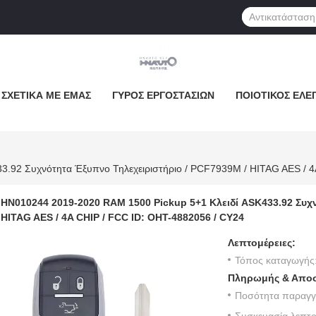
ΣΧΕΤΙΚΆ ΜΕ ΕΜΆΣ
ΓΎΡΟΣ ΕΡΓΟΣΤΑΣΊΩΝ
ΠΟΙΟΤΙΚΌΣ ΈΛΕ
HN010244 2019-2020 RAM 1500 Pickup 5+1 Κλειδί ASK433.92 Συχ
HITAG AES / 4A CHIP / FCC ID: OHT-4882056 / CY24
Λεπτομέρειες:
Τόπος καταγωγής
ινητοκινητοκινητοκινητοκινητοκινητικο
Πληρωμής & Αποσ
Ποσότητα παραγγε
Συσκευασία λεπτο