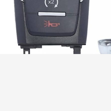
HN010242 2019-2020 RAM 1500 Pickup 3+1 Key ASK433.92 Frequenc
CHIP / FCC ID: OHT-4882056 / CY24