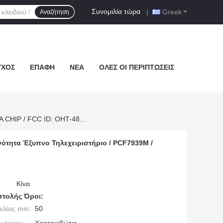
Συνομιλία τώρα
|
Greek
Αναζήτηση
ΓΧΟΣ
ΕΠΑΦΉ
ΝΈΑ
ΌΛΕΣ ΟΙ ΠΕΡΙΠΤΏΣΕΙΣ
HN010244 2019-2020 RAM 1500 Pickup 5+1 Κλειδί ASK433.92 Συχνότητα Έξυπνο Τηλεχειριστήριο / PCF7939M / HITAG AES / 4A CHIP / FCC ID: OHT-4882056 / CY24
νότητα Έξυπνο Τηλεχειριστήριο / PCF7939M /
:
Κίνα
τολής Όροι:
λίας min:
50
μέρειες:
Χαρτοκιβώτιο