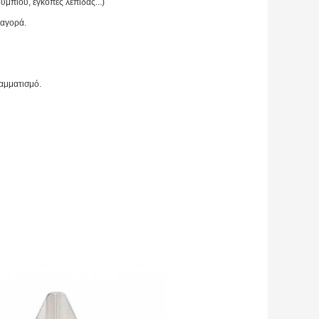
υμπιού, εγκοπές λεπίδας...)
 αγορά.
ραμματισμό.