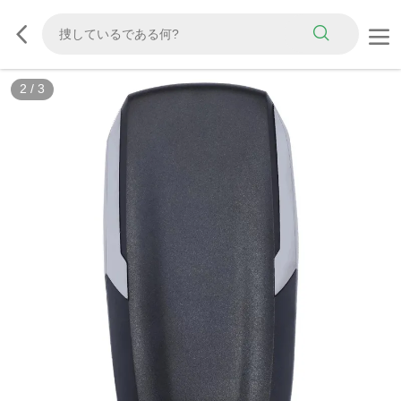
2
/
3