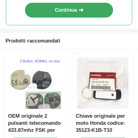
Continua
Prodotti raccomandati
OEM originale 2
Chiave originale per
pulsanti telecomando
moto Honda codice:
433.87mhz FSK per
35123-K1B-T10
Su-zuki Jim-ny 2005-
telecomando a tre