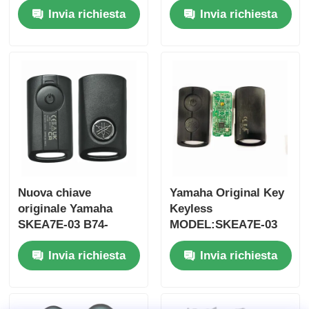
Invia richiesta
Invia richiesta
2017 Senza chip
pulsanti
37182-A7 Solo
FSK433.92MHz con
controllo per
chip ID47
ingrosso MOQ 50pcs
Nuova chiave
Yamaha Original Key
originale Yamaha
Keyless
Casa
SKEA7E-03 B74-
MODEL:SKEA7E-03
H6261-02 662F-
Per Yamaha Smart
Invia richiesta
Invia richiesta
SKEA7D03
Remote Key B74-
Prodotti
H6261-02/662F-
SKEA7D03
Video