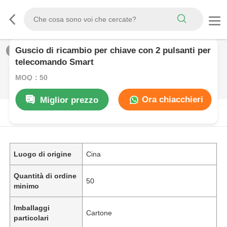
Guscio di ricambio per chiave con 2 pulsanti per
1
/
0
telecomando Smart
MOQ：50
Ora chiacchieri
Miglior prezzo
DESCRIZIONE DI PRODOTTO
Luogo di origine
Cina
Quantità di ordine
50
minimo
Imballaggi
Cartone
particolari