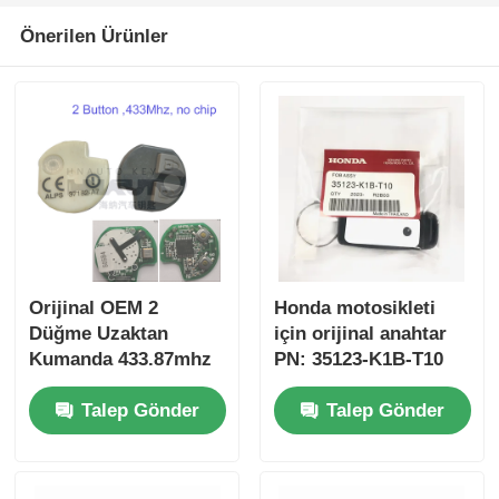
Önerilen Ürünler
Orijinal OEM 2
Honda motosikleti
Düğme Uzaktan
için orijinal anahtar
Kumanda 433.87mhz
PN: 35123-K1B-T10
Su-zuki Jim-ny için
üç düğmeli
Talep Gönder
Talep Gönder
FSK 2005-2017 Çipsiz
FSK433.92MHz ID47
37182-A7 Toptan satış
çipli uzaktan
için sadece Kumanda
kumandalı araba
MOQ 50pcs
anahtarı