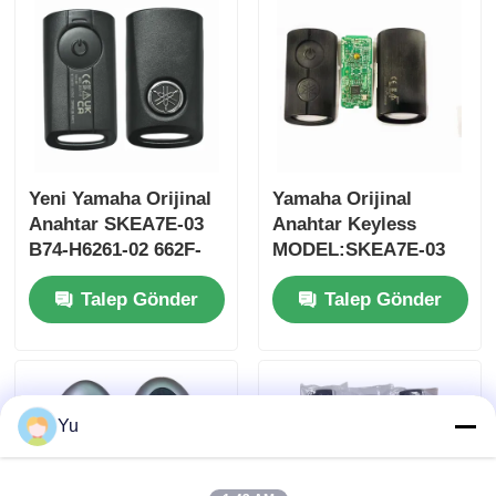
Yeni Yamaha Orijinal
Yamaha Orijinal
Anahtar SKEA7E-03
Anahtar Keyless
B74-H6261-02 662F-
MODEL:SKEA7E-03
SKEA7D03
Yamaha Akıllı
Talep Gönder
Talep Gönder
Uzaktan Kumanda
Anahtarı İçin B74-
Ana sayfa
H6261-02/662F-
SKEA7D03
Ürünler
Yu
VİDEOLAR