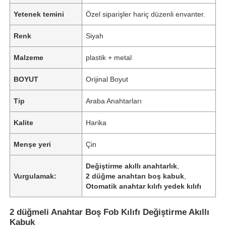
Yetenek temini
Özel siparişler hariç düzenli envanter.
Renk
Siyah
Malzeme
plastik + metal
BOYUT
Orijinal Boyut
Tip
Araba Anahtarları
Kalite
Harika
Menşe yeri
Çin
Değiştirme akıllı anahtarlık
,
Vurgulamak:
2 düğme anahtarı boş kabuk
,
Otomatik anahtar kılıfı yedek kılıfı
2 düğmeli Anahtar Boş Fob Kılıfı Değiştirme Akıllı
Kabuk