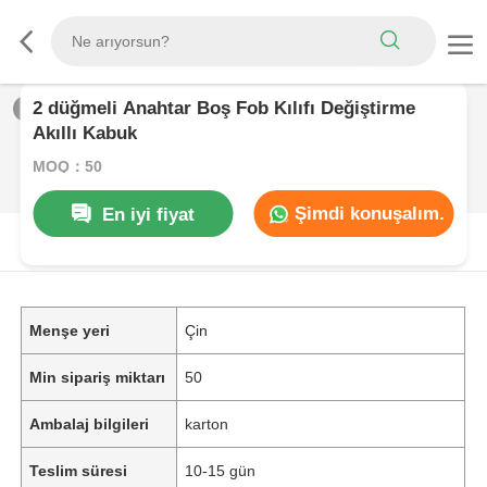
2 düğmeli Anahtar Boş Fob Kılıfı Değiştirme
1
/
0
Akıllı Kabuk
MOQ：50
Şimdi konuşalım.
En iyi fiyat
ÜRüN AçıKLAMASı
Menşe yeri
Çin
Min sipariş miktarı
50
Ambalaj bilgileri
karton
Teslim süresi
10-15 gün