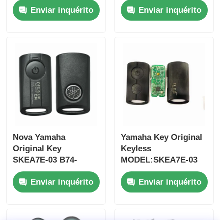
Enviar inquérito
Enviar inquérito
Jim-ny 2005-2017
botões
Sem chip 37182-A7
FSK433.92MHz chip
Somente controle
ID47
para atacado MOQ
50pcs
Nova Yamaha
Yamaha Key Original
Original Key
Keyless
Casa
SKEA7E-03 B74-
MODEL:SKEA7E-03
H6261-02 662F-
Para Yamaha Smart
Enviar inquérito
Enviar inquérito
SKEA7D03
Remote Key B74-
Produtos
H6261-02/662F-
SKEA7D03
Vídeos