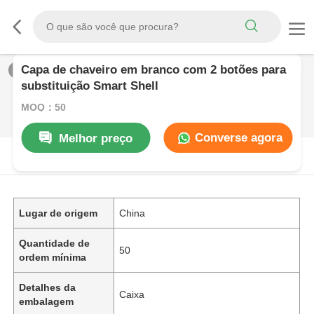
Capa de chaveiro em branco com 2 botões para
1
/
0
substituição Smart Shell
MOQ：50
Converse agora
Melhor preço
DESCRIçãO DE PRODUTO
Lugar de origem
China
Quantidade de
50
ordem mínima
Detalhes da
Caixa
embalagem