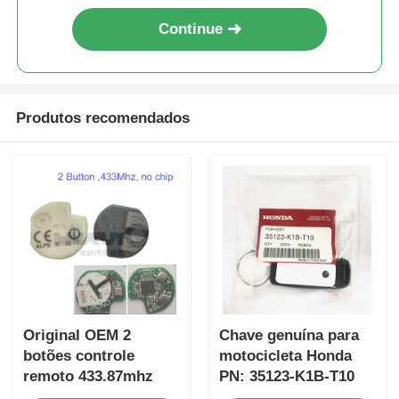
Continue
Produtos recomendados
Original OEM 2
Chave genuína para
botões controle
motocicleta Honda
remoto 433.87mhz
PN: 35123-K1B-T10
FSK para Su-zuki
chave remota de três