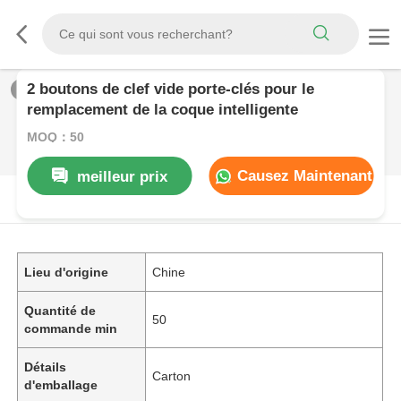
2 boutons de clef vide porte-clés pour le
1
/
0
remplacement de la coque intelligente
MOQ：50
Causez Maintenant
meilleur prix
DESCRIPTION DE PRODUIT
Lieu d'origine
Chine
Quantité de
50
commande min
Détails
Carton
d'emballage