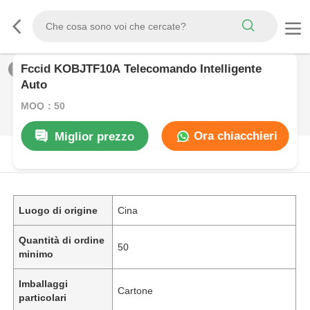
Fccid KOBJTF10A Telecomando Intelligente
1
/
0
Auto
MOQ：50
Ora chiacchieri
Miglior prezzo
DESCRIZIONE DI PRODOTTO
Luogo di origine
Cina
Quantità di ordine
50
minimo
Imballaggi
Cartone
particolari