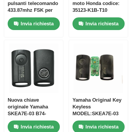
pulsanti telecomando
moto Honda codice:
433.87mhz FSK per
35123-K1B-T10
Su-zuki Jim-ny 2005-
telecomando a tre
Invia richiesta
Invia richiesta
2017 Senza chip
pulsanti
37182-A7 Solo
FSK433.92MHz con
controllo per
chip ID47
ingrosso MOQ 50pcs
Casa
Nuova chiave
Yamaha Original Key
originale Yamaha
Keyless
Prodotti
SKEA7E-03 B74-
MODEL:SKEA7E-03
H6261-02 662F-
Per Yamaha Smart
Invia richiesta
Invia richiesta
SKEA7D03
Remote Key B74-
Video