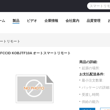
ーム
製品
ビデオ
企業情報
会社案内
品質管理
スマートリモート
FCCID KOBJTF10A オートスマートリモート
商品の詳細:
起源の場所:
お支払配送条件:
最小注文数量:
パッケージの詳細
受渡し時間:
供給の能力: