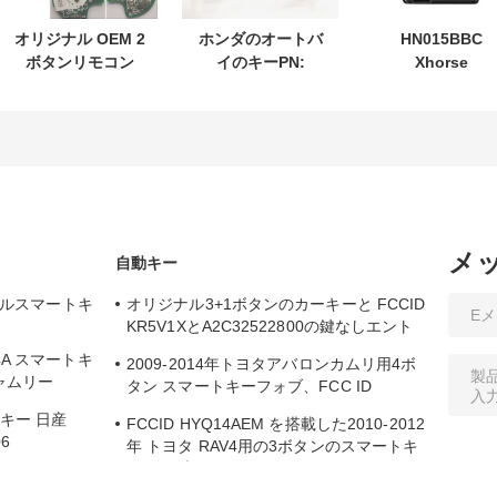
オリジナル OEM 2
ホンダのオートバ
HN015BBC
ボタンリモコン
イのキーPN:
Xhorse
433.87mhz FSK
35123-K1B-T10 3
XDMB11EN ES
スズキジムニー
ボタンの
ELV エミュレー
2005-2017 チップ
FSK433.92MHz
ー For Benz W2
なし 37182-A7 の
ID47チップリモコ
W207 W212
み制御卸売 MOQ
ンカーキー
50 個
メ
自動キー
バーサルスマートキ
オリジナル3+1ボタンのカーキーと FCCID
KR5V1XとA2C32522800の鍵なしエント
リー
 4A スマートキ
2009-2014年トヨタアバロンカムリ用4ボ
ャムリー
タン スマートキーフォブ、FCC ID
HYQ14AEM
トキー 日産
FCCID HYQ14AEM を搭載した2010-2012
06
年 トヨタ RAV4用の3ボタンのスマートキ
ーフォブ