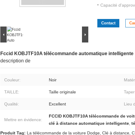
Capacité d'approv
Contact
Ca
Fccid KOBJTF10A télécommande automatique intelligente
description de
Couleur:
Noir
Matéri
TAILLE:
Taille originale
Taper
Qualité:
Excellent
Lieu d
FCCID KOBJTF10A télécommande de voitur
Mettre en évidence:
clé à distance automatique intelligente
,
t
Produit Tag:
La télécommande de la voiture Dodge
,
Clé à distance
,
C