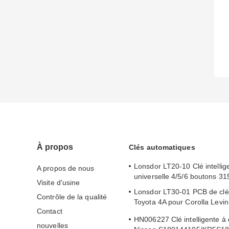
À propos
Clés automatiques
Lonsdor LT20-10 Clé intellig
A propos de nous
universelle 4/5/6 boutons 3
Visite d'usine
Lonsdor LT30-01 PCB de clé i
Contrôle de la qualité
Toyota 4A pour Corolla Levi
Contact
2019-2024
HN006227 Clé intelligente à 
nouvelles