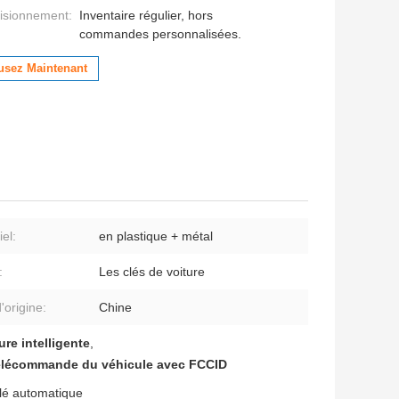
isionnement:
Inventaire régulier, hors
commandes personnalisées.
usez Maintenant
el:
en plastique + métal
:
Les clés de voiture
'origine:
Chine
e intelligente
,
élécommande du véhicule avec FCCID
lé automatique