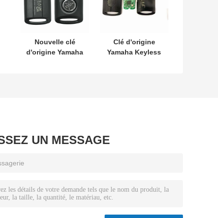
Nouvelle clé
Clé d'origine
d'origine Yamaha
Yamaha Keyless
SKEA7E-03 B74-
MODÈLE :
H6261-02 662F-
SKEA7E-03 Pour
SKEA7D03
clé intelligente à
12
distance Yamaha
B74-H6261-
02/662F-
SKEA7D03
ISSEZ UN MESSAGE