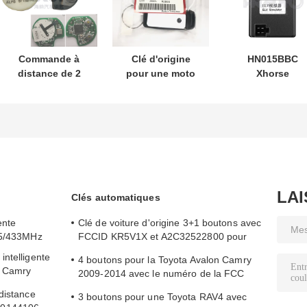
Commande à
Clé d'origine
HN015BBC
distance de 2
pour une moto
Xhorse
boutons
Honda PN:
XDMB11EN
433.87mhz FSK
35123-K1B-T10
Émulateur ESL
pour Su-zuki Jim-
clé de voiture à
ELV pour Benz
ny 2005-2017
distance à trois
W204 W207 W2
Sans puce 37182-
boutons
A7 Seule
FSK433.92MHz
commande en
ID47chip
gros MOQ 50pcs
LA
Clés automatiques
ente
Clé de voiture d'origine 3+1 boutons avec
15/433MHz
FCCID KR5V1X et A2C32522800 pour
entrée sans clé
ntelligente
4 boutons pour la Toyota Avalon Camry
n Camry
2009-2014 avec le numéro de la FCC
HYQ14AEM
distance
3 boutons pour une Toyota RAV4 avec