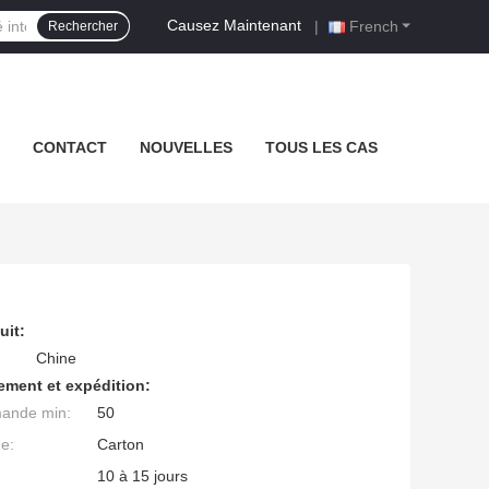
Causez Maintenant
|
French
Rechercher
CONTACT
NOUVELLES
TOUS LES CAS
uit:
Chine
ement et expédition:
mande min:
50
ge:
Carton
10 à 15 jours