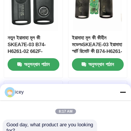
নতুন ইয়ামাহা মূল কী
ইয়ামাহা মূল কী কীহীন
SKEA7E-03 B74-
মডেলঃSKEA7E-03 ইয়ামাহা
H6261-02 662F-
স্মার্ট রিমোট কী B74-H6261-
SKEA7D03
02/662F-SKEA7D03 এর
অনুসন্ধান পাঠান
অনুসন্ধান পাঠান
জন্য
icey
বাড়ি
পণ্য
8:17 AM
Good day, what product are you looking 
ভিডিও
for?