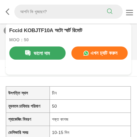
Fccid KOBJTF10A অটো স্মার্ট রিমোট
1
/
0
MOQ：50
এখন চ্যাট করুন
ভালো দাম
পণ্যের বর্ণনা
উৎপত্তি স্থল
চীন
ন্যূনতম চাহিদার পরিমাণ
50
প্যাকেজিং বিবরণ
শক্ত কাগজ
ডেলিভারি সময়
10-15 দিন