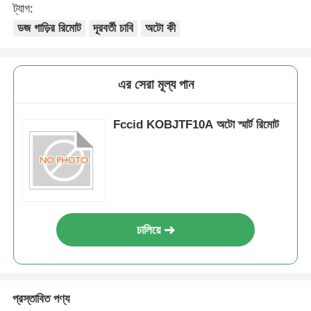
ট্যাগ:
ডজ গাড়ির রিমোট
দূরবর্তী চাবি
অটো কী
এর সেরা মূল্য পান
Fccid KOBJTF10A অটো স্মার্ট রিমোট
চালিয়ে
প্রস্তাবিত পণ্য