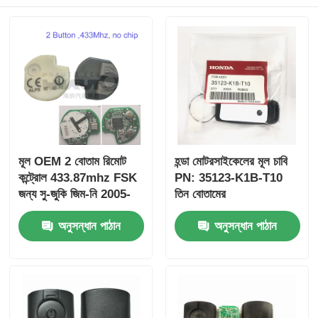
মূল OEM 2 বোতাম রিমোট
হন্ডা মোটরসাইকেলের মূল চাবি
কন্ট্রোল 433.87mhz FSK
PN: 35123-K1B-T10
জন্য সু-জুকি জিম-নি 2005-
তিন বোতামের
2017 ছাড়া চিপ 37182-A7
FSK433.92MHz
অনুসন্ধান পাঠান
অনুসন্ধান পাঠান
শুধুমাত্র নিয়ন্ত্রণ জন্য পাইকারি
ID47chip দূরবর্তী গাড়ির চাবি
MOQ 50pcs