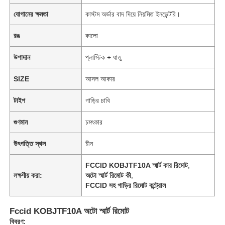
যোগানের ক্ষমতা
কাস্টম অর্ডার বাদ দিয়ে নিয়মিত ইনভেন্টরি।
রঙ
কালো
উপাদান
প্লাস্টিক + ধাতু
SIZE
আসল আকার
টাইপ
গাড়ির চাবি
গুণমান
চমৎকার
উৎপত্তি স্থল
চীন
FCCID KOBJTF10A স্মার্ট কার রিমোট
,
লক্ষণীয় করা:
অটো স্মার্ট রিমোট কী
,
FCCID সহ গাড়ির রিমোট কন্ট্রোল
Fccid KOBJTF10A অটো স্মার্ট রিমোট
বিবরণ: