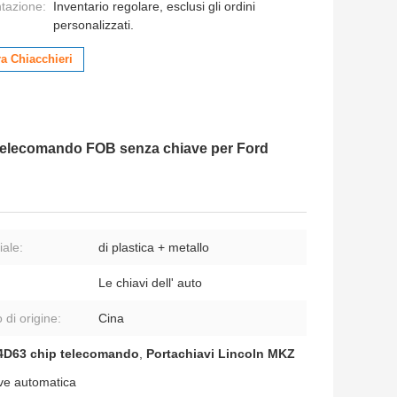
ntazione:
Inventario regolare, esclusi gli ordini
personalizzati.
a Chiacchieri
telecomando FOB senza chiave per Ford
iale:
di plastica + metallo
Le chiavi dell' auto
 di origine:
Cina
4D63 chip telecomando
,
Portachiavi Lincoln MKZ
ve automatica