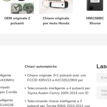
OEM originale 2
Chiave originale
HN015BBC
pulsanti
per moto Honda
Xhorse
telecomando
codice: 35123-
XDMB11EN ES
433.87mhz FSK
K1B-T10
ELV Emulatore
per Su-zuki Jim-
telecomando a
per Benz W204
ny 2005-2017
tre pulsanti
W207 W212
Senza chip
FSK433.92MHz
37182-A7 Solo
con chip ID47
controllo per
ingrosso MOQ
Las
Chiavi automatiche
50pcs
lligente
Chiave originale 3+1 pulsanti auto con
15/433MHz
FCCID KR5V1X e A2C32522800 per
l'ingresso senza chiave
ampato
Telecomando intelligente a 4 pulsanti per
 per Corolla
Toyota Avalon Camry 2009-2014 con ID
FCC HYQ14AEM
lligente
Telecomando chiave intelligente a 3
80144106
pulsanti per Toyota RAV4 2010-2012 con