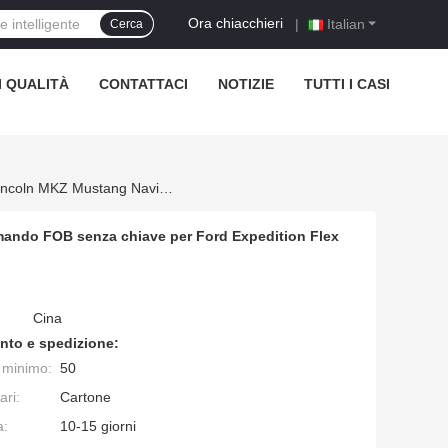
Ora chiacchieri
|
Italian
Cerca
 QUALITÀ
CONTATTACI
NOTIZIE
TUTTI I CASI
Vendita Calda 4 Pulsanti 315Mhz Chip 4D63 OUCD6000022 Telecomando FOB Senza Chiave Per Ford Expedition Flex Taurus Lincoln MKZ Mustang Navigator
mando FOB senza chiave per Ford Expedition Flex
Cina
nto e spedizione:
e minimo:
50
ari:
Cartone
a:
10-15 giorni