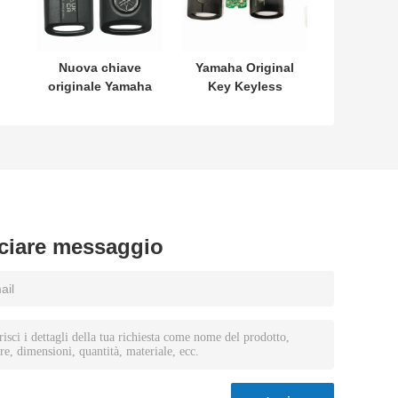
Nuova chiave
Yamaha Original
originale Yamaha
Key Keyless
L
SKEA7E-03 B74-
MODEL:SKEA7E-
H6261-02 662F-
03 Per Yamaha
SKEA7D03
Smart Remote
Key B74-H6261-
02/662F-
SKEA7D03
ciare messaggio