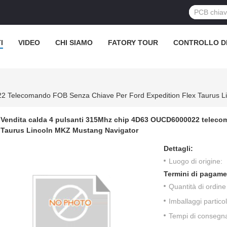
I
VIDEO
CHI SIAMO
FATORY TOUR
CONTROLLO DI
Vendita calda 4 pulsanti 315Mhz chip 4D63 OUCD6000022 teleco
Taurus Lincoln MKZ Mustang Navigator
Dettagli:
Luogo di origine:
Termini di pagame
Quantità di ordin
Imballaggi particol
Tempi di consegn