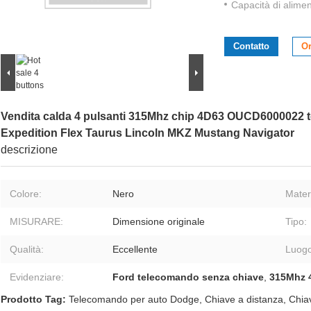
Capacità di alime
Contatto
Or
Vendita calda 4 pulsanti 315Mhz chip 4D63 OUCD6000022 
Expedition Flex Taurus Lincoln MKZ Mustang Navigator
descrizione
Colore:
Nero
Mater
MISURARE:
Dimensione originale
Tipo:
Qualità:
Eccellente
Luogo
Evidenziare:
Ford telecomando senza chiave
,
315Mhz 
Prodotto Tag:
Telecomando per auto Dodge
,
Chiave a distanza
,
Chia