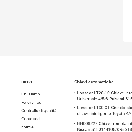
circa
Chiavi automatiche
Lonsdor LT20-10 Chiave Inte
Chi siamo
Universale 4/5/6 Pulsanti 3
Fatory Tour
Lonsdor LT30-01 Circuito st
Controllo di qualità
chiave intelligente Toyota 4A
Contattaci
Levin Camry 2019-2024
HN006227 Chiave remota inte
notizie
Nissan S180144105/KR5S1