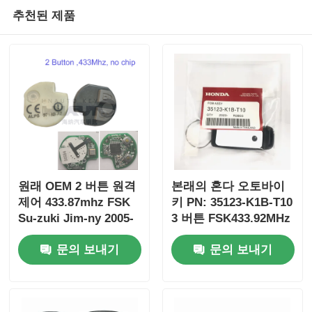
추천된 제품
원래 OEM 2 버튼 원격
본래의 혼다 오토바이
제어 433.87mhz FSK
키 PN: 35123-K1B-T10
Su-zuki Jim-ny 2005-
3 버튼 FSK433.92MHz
2017 칩 없음 37182-A7
ID47chip 원격 자동차
문의 보내기
문의 보내기
도매 MOQ 50pcs 전용
키
제어