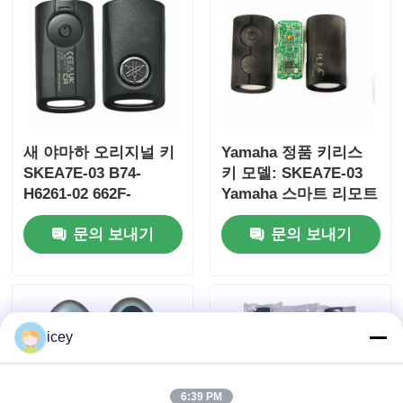
새 야마하 오리지널 키
Yamaha 정품 키리스
SKEA7E-03 B74-
키 모델: SKEA7E-03
H6261-02 662F-
Yamaha 스마트 리모트
SKEA7D03
키 B74-H6261-
문의 보내기
문의 보내기
02/662F-SKEA7D03용
홈
icey
제품 소개
동영상
6:39 PM