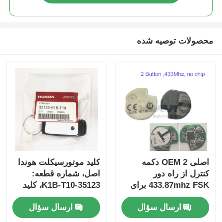
محصولات توصیه شده
اصلی OEM 2 دکمه
کلید موتورسیکلت هوندا
کنترل از راه دور
اصل، شماره قطعه:
433.87mhz FSK برای
35123-K1B-T10، کلید
Su-zuki Jim-ny 2005-
ریموت سه دکمه
ارسال سؤال
ارسال سؤال
2017 بدون تراشه
FSK433.92MHz با چیپ
37182-A7 فقط کنترل
ID47