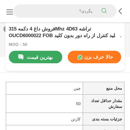
فروش داغ 4 دکمه 315Mhz 4D63 تراشه
1
/
0
OUCD6000022 FOB کلید کنترل از راه دور بدون کلید
برای فورد Expedition Flex Taurus Lincoln MKZ
MOQ：50
Mustang Navigator
حالا حرف بزن
بهترین قیمت
توضیحات محصول
محل منبع
چین
مقدار حداقل تعداد
50
سفارش
جزئیات بسته بندی
کارتن