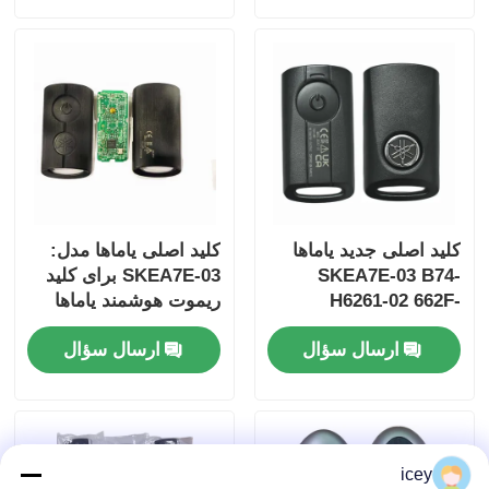
برای عمده MOQ 50pcs
کلید اصلی جدید یاماها
کلید اصلی یاماها مدل:
SKEA7E-03 B74-
SKEA7E-03 برای کلید
H6261-02 662F-
ریموت هوشمند یاماها
B74-H6261-02/662F-
SKEA7D03
خانه
ارسال سؤال
ارسال سؤال
SKEA7D03
محصولات
icey
فیلم های