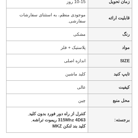
زمان تحویل
10-15 روز
موجودی منظم، به استثنای سفارشات
قابلیت ارائه
سفارشی.
رنگ
مشکی
مواد
پلاستیک + فلز
SIZE
اندازه اصلی
تایپ کنید
کلید ماشین
کیفیت
عالی
محل منبع
چین
کنترل از راه دور فورد بدون کلید
,
برجسته:
315Mhz 4D63 ريموت تراشه
,
کلید بند لنکن MKZ