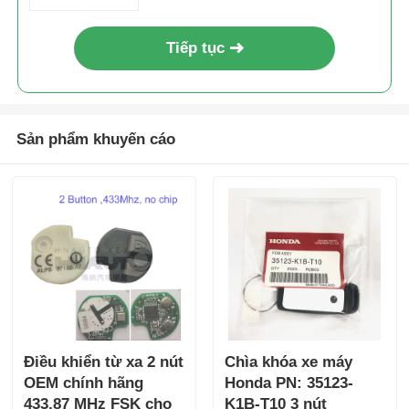
MKZ Mustang Navigator
Tiếp tục
Sản phẩm khuyến cáo
Điều khiển từ xa 2 nút
Chìa khóa xe máy
OEM chính hãng
Honda PN: 35123-
433,87 MHz FSK cho
K1B-T10 3 nút