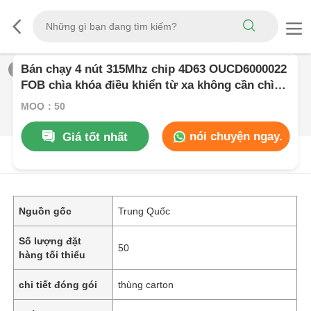
Bán chạy 4 nút 315Mhz chip 4D63 OUCD6000022
1
/
0
FOB chìa khóa điều khiển từ xa không cần chìa
khóa cho Ford Expedition Flex Taurus Lincoln
MOQ：50
MKZ Mustang Navigator
nói chuyện ngay.
Giá tốt nhất
Mô Tả SảN PHẩM
Nguồn gốc
Trung Quốc
Số lượng đặt
50
hàng tối thiểu
chi tiết đóng gói
thùng carton