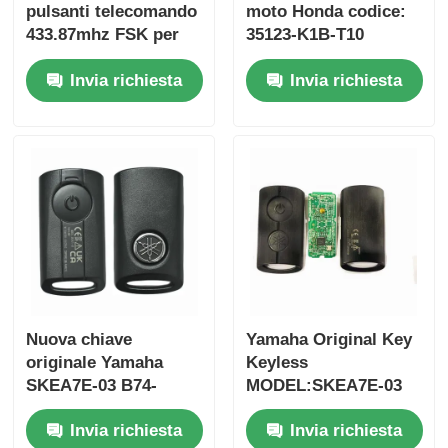
pulsanti telecomando
moto Honda codice:
433.87mhz FSK per
35123-K1B-T10
Su-zuki Jim-ny 2005-
telecomando a tre
Invia richiesta
Invia richiesta
2017 Senza chip
pulsanti
37182-A7 Solo
FSK433.92MHz con
controllo per
chip ID47
ingrosso MOQ 50pcs
Casa
Nuova chiave
Yamaha Original Key
originale Yamaha
Keyless
Prodotti
SKEA7E-03 B74-
MODEL:SKEA7E-03
H6261-02 662F-
Per Yamaha Smart
Invia richiesta
Invia richiesta
SKEA7D03
Remote Key B74-
Video