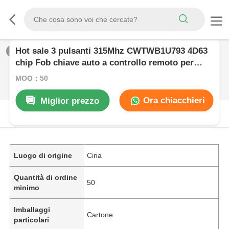
Hot sale 3 pulsanti 315Mhz CWTWB1U793 4D63
1
/
0
chip Fob chiave auto a controllo remoto per
Ford Edge Focus Fusion Escape Expedition Flex
MOQ：50
F150 F250 F350
Ora chiacchieri
Miglior prezzo
DESCRIZIONE DI PRODOTTO
Luogo di origine
Cina
Quantità di ordine
50
minimo
Imballaggi
Cartone
particolari