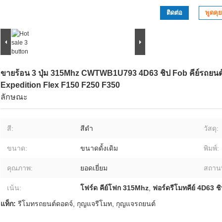
ติดต่อ
พูดคุย
ขายร้อน 3 ปุ่ม 315Mhz CWTWB1U793 4D63 ชิป Fob คีย์รถยนต
Expedition Flex F150 F250 F350
ลักษณะ
สี:
สีดำ
วัสดุ:
ขนาด:
ขนาดดั้งเดิม
พิมพ์:
คุณภาพ:
ยอดเยี่ยม
สถานท
เน้น:
โฟร์ด คีย์โฟก 315Mhz
,
ฟอร์ดรีโมทคีย์ 4D63 ช
แท็ก:
รีโมทรถยนต์ดอดจ์
,
กุญแจรีโมท
,
กุญแจรถยนต์