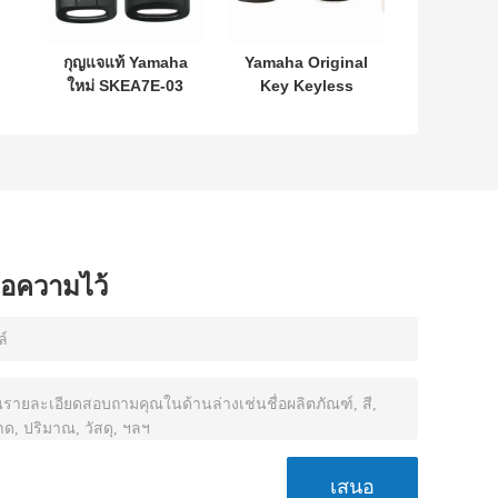
กุญแจแท้ Yamaha
Yamaha Original
ใหม่ SKEA7E-03
Key Keyless
L
B74-H6261-02
MODEL:SKEA7E-
าห
662F-SKEA7D03
03 สําหรับ Yamaha
Smart Remote
Key B74-H6261-
02/662F-
SKEA7D03
ข้อความไว้