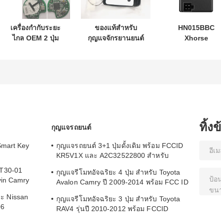
เครื่องกํากับระยะ
ของแท้สําหรับ
HN015BBC
ไกล OEM 2 ปุ่ม
กุญแจจักรยานยนต์
Xhorse
433.87mhz FSK
ฮอนด้า PN: 35123-
XDMB11EN ES
สําหรับ Su-zuki
K1B-T10 สามปุ่ม
ELV Emulator สํ
Jim-ny 2005-2017
FSK433.92MHz
รับเบนซ์ W204
ไม่มีชิป 37182-A7
ID47chip กุญแจ
W207 W212
เพียงควบคุมสําหรับ
รถยนต์ไกล
ขายส่ง MOQ
50pcs
ทิ้ง
กุญแจรถยนต์
Smart Key
กุญแจรถยนต์ 3+1 ปุ่มดั้งเดิม พร้อม FCCID
KR5V1X และ A2C32522800 สำหรับ
Keyless Entry
LT30-01
กุญแจรีโมทอัจฉริยะ 4 ปุ่ม สำหรับ Toyota
vin Camry
Avalon Camry ปี 2009-2014 พร้อม FCC ID
HYQ14AEM
ะ Nissan
กุญแจรีโมทอัจฉริยะ 3 ปุ่ม สำหรับ Toyota
06
RAV4 รุ่นปี 2010-2012 พร้อม FCCID
HYQ14AEM