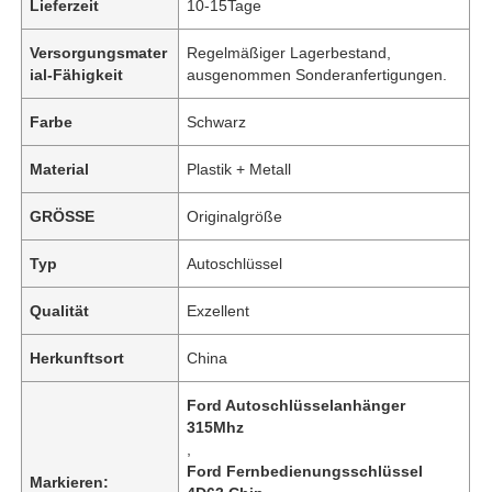
Lieferzeit
10-15Tage
Versorgungsmater
Regelmäßiger Lagerbestand,
ial-Fähigkeit
ausgenommen Sonderanfertigungen.
Farbe
Schwarz
Material
Plastik + Metall
GRÖSSE
Originalgröße
Typ
Autoschlüssel
Qualität
Exzellent
Herkunftsort
China
Ford Autoschlüsselanhänger
315Mhz
,
Ford Fernbedienungsschlüssel
Markieren: