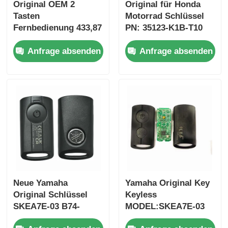
Original OEM 2
Original für Honda
Tasten
Motorrad Schlüssel
Fernbedienung 433,87
PN: 35123-K1B-T10
MHz FSK für Su-zuki
drei-Taste
Anfrage absenden
Anfrage absenden
Jim-ny 2005–2017,
FSK433.92MHz
ohne Chip 37182-A7,
ID47chip
nur Steuerung für
Fernbedienung Auto
Großhandel, MOQ 50
Schlüssel
Stück
Startseite
Neue Yamaha
Yamaha Original Key
Produkte
Original Schlüssel
Keyless
SKEA7E-03 B74-
MODEL:SKEA7E-03
H6261-02 662F-
Für Yamaha Smart
Videos