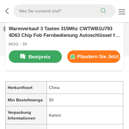
Warmverkauf 3 Tasten 315Mhz CWTWB1U793
1
/
0
4D63 Chip Fob Fernbedienung Autoschlüssel für
Ford Edge Focus Fusion Escape Expedition Flex
MOQ：50
F150 F250 F350
Plaudern Sie Jetzt
Bestpreis
PRODUKT-BESCHREIBUNG
Herkunftsort
China
Min Bestellmenge
50
Verpackung
Karton
Informationen