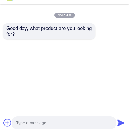
4:42 AM
企業情報
Good day, what product are you looking 
for?
会社案内
2024-2025 ハインダイ
2009-2014 TL スマー
タスコン FOB スマー
トリモートキーフォブ
トキー 4+1 ボタン
3+1ボタン
品質管理
433MHz ID4A 95440-
FSK313.8MHz /
お問い合わせを送信
お問い合わせを送信
N9500 近距離リモート
PCF7945A / HITAG 2 /
キー
46チップ / FCC ID:
お問い合わせ
M3N5WY8145 /
HON66
ホーム
企業情報
お問い合わせ
Desktop Site
ニュース
地図
プライバシーポリシー規約
すべての場合
品質
自動キー
中国工場.Copyright © 2026
Guangzhou Haina High-Tech Co., Ltd.. All Rights
自動キー