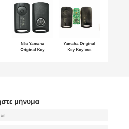
Νέα Yamaha
Yamaha Original
Original Key
Key Keyless
L
SKEA7E-03 B74-
MODEL:SKEA7E-
ς
H6261-02 662F-
03 Για την
SKEA7D03
Yamaha έξυπνο
τηλεχειριστήριο
κλειδί B74-H6261-
02/662F-
SKEA7D03
στε μήνυμα