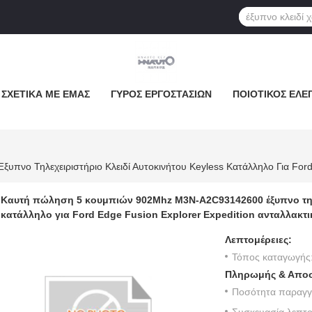
ΣΧΕΤΙΚΆ ΜΕ ΕΜΆΣ
ΓΎΡΟΣ ΕΡΓΟΣΤΑΣΊΩΝ
ΠΟΙΟΤΙΚΌΣ ΈΛΕ
Καυτή πώληση 5 κουμπιών 902Mhz M3N-A2C93142600 έξυπνο τηλε
κατάλληλο για Ford Edge Fusion Explorer Expedition ανταλλακτ
Λεπτομέρειες:
Τόπος καταγωγής
ινητοκινητοκινητοκινητοκινητοκινητικο
Πληρωμής & Αποσ
Ποσότητα παραγγε
Συσκευασία λεπτο