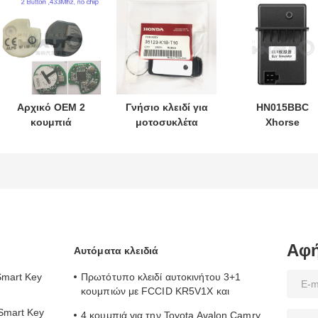
Αρχικό OEM 2
Γνήσιο κλειδί για
HN015BBC
κουμπιά
μοτοσυκλέτα
Xhorse
τηλεχειριστήριο
Honda, κωδικός
XDMB11EN ES
433.87mhz FSK
ανταλλακτικού:
ELV Εξομοιωτή
για Su-zuki Jim-
35123-K1B-T10,
Για Benz W204
ny 2005-2017
τηλεχειριστήριο
W207 W212
Χωρίς τσιπ
τριών κουμπιών
37182-A7 Μόνο
FSK433.92MHz με
έλεγχος για
τσιπ ID47
χονδρικό MOQ
Αφή
Αυτόματα κλειδιά
50pcs
Smart Key
Πρωτότυπο κλειδί αυτοκινήτου 3+1
κουμπιών με FCCID KR5V1X και
A2C32522800 για είσοδο χωρίς κλειδί
Smart Key
4 κουμπιά για την Toyota Avalon Camry