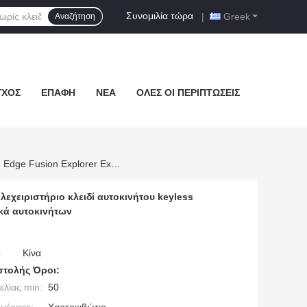
Συνομιλία τώρα
|
Greek
Αναζήτηση
ΓΧΟΣ
ΕΠΑΦΉ
ΝΈΑ
ΌΛΕΣ ΟΙ ΠΕΡΙΠΤΏΣΕΙΣ
Καυτή Πώληση 5 Κουμπιών 902Mhz M3N-A2C93142600 Έξυπνο Τηλεχειριστήριο Κλειδί Αυτοκινήτου Keyless Κατάλληλο Για Ford Edge Fusion Explorer Expedition Ανταλλακτικά Αυτοκινήτων
χειριστήριο κλειδί αυτοκινήτου keyless
ικά αυτοκινήτων
:
Κίνα
τολής Όροι:
λίας min:
50
μέρειες:
Χαρτοκιβώτιο