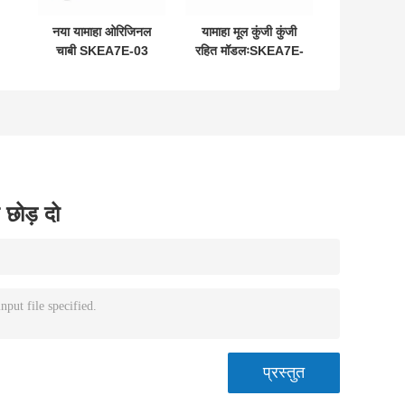
नया यामाहा ओरिजिनल
यामाहा मूल कुंजी कुंजी
चाबी SKEA7E-03
रहित मॉडलःSKEA7E-
L
B74-H6261-02
03 यामाहा स्मार्ट रिमोट
662F-SKEA7D03
कुंजी B74-H6261-
12
02/662F-
SKEA7D03 के लिए
 छोड़ दो