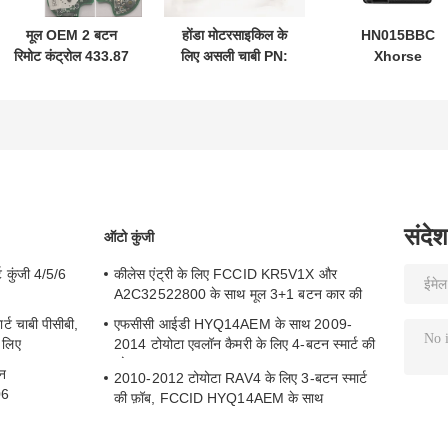
मूल OEM 2 बटन
होंडा मोटरसाइकिल के
HN015BBC
रिमोट कंट्रोल 433.87
लिए असली चाबी PN:
Xhorse
मेगाहर्ट्ज एफएसके सु-
35123-K1B-T10
XDMB11EN ES
ज़ुकी जिम-नी 2005-
तीन-बटन
ELV एमुलेटर बेंज़
2017 के लिए बिना चिप
FSK433.92MHz
W204 W207 W2
37182-ए 7 के लिए
ID47chip रिमोट कार
के लिए
केवल थोक MOQ 50
की
पीसी के लिए नियंत्रण
संदेश
ऑटो कुंजी
 कुंजी 4/5/6
कीलेस एंट्री के लिए FCCID KR5V1X और
A2C32522800 के साथ मूल 3+1 बटन कार की
ट चाबी पीसीबी,
एफसीसी आईडी HYQ14AEM के साथ 2009-
 लिए
2014 टोयोटा एवलॉन कैमरी के लिए 4-बटन स्मार्ट की
फोब
ान
2010-2012 टोयोटा RAV4 के लिए 3-बटन स्मार्ट
06
की फ़ॉब, FCCID HYQ14AEM के साथ