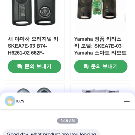
새 야마하 오리지널 키
Yamaha 정품 키리스
SKEA7E-03 B74-
키 모델: SKEA7E-03
H6261-02 662F-
Yamaha 스마트 리모트
SKEA7D03
키 B74-H6261-
문의 보내기
문의 보내기
02/662F-SKEA7D03용
홈
icey
제품 소개
9:19 AM
동영상
Good day, what product are you looking 