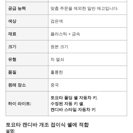
공급 능력
맞춤 주문을 제외한 일반 재고입니다.
색상
검은색
재료
플라스틱 + 금속
크기
원본 크기
유형
차 열쇠
품질
훌륭한
원래 장소
중국
토요타 폴딩 쉘 자동차 키
,
하이 라이트:
수정된 자동 키 셸
,
캔디바 스타일 자동차 키
토요타 캔디바 개조 접이식 쉘에 적합
설명: