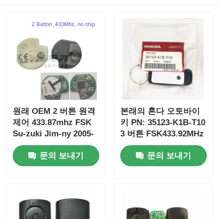
원래 OEM 2 버튼 원격
본래의 혼다 오토바이
제어 433.87mhz FSK
키 PN: 35123-K1B-T10
Su-zuki Jim-ny 2005-
3 버튼 FSK433.92MHz
2017 칩 없음 37182-A7
ID47chip 원격 자동차
문의 보내기
문의 보내기
도매 MOQ 50pcs 전용
키
제어