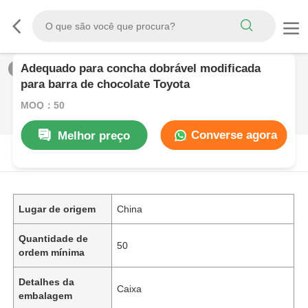
Adequado para concha dobrável modificada
1
/
0
para barra de chocolate Toyota
MOQ：50
Converse agora
Melhor preço
DESCRIçãO DE PRODUTO
Lugar de origem
China
Quantidade de
50
ordem mínima
Detalhes da
Caixa
embalagem