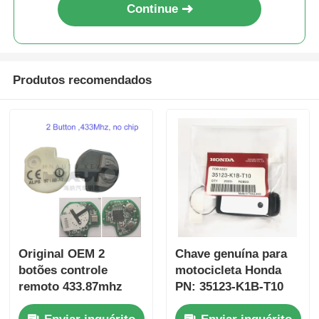
Continue
Produtos recomendados
Original OEM 2
Chave genuína para
botões controle
motocicleta Honda
remoto 433.87mhz
PN: 35123-K1B-T10
FSK para Su-zuki
chave remota de três