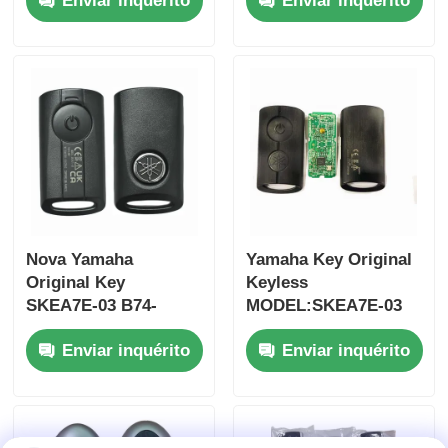
Enviar inquérito
Enviar inquérito
Jim-ny 2005-2017
botões
Sem chip 37182-A7
FSK433.92MHz chip
Somente controle
ID47
para atacado MOQ
50pcs
Nova Yamaha
Yamaha Key Original
Original Key
Keyless
SKEA7E-03 B74-
MODEL:SKEA7E-03
Casa
H6261-02 662F-
Para Yamaha Smart
Enviar inquérito
Enviar inquérito
SKEA7D03
Remote Key B74-
H6261-02/662F-
Produtos
SKEA7D03
Vídeos