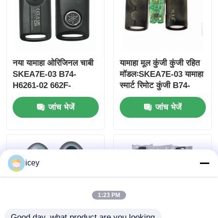
नया यामाहा ओरिजिनल चाबी
यामाहा मूल कुंजी कुंजी रहित
SKEA7E-03 B74-
मॉडलःSKEA7E-03 यामाहा
H6261-02 662F-
स्मार्ट रिमोट कुंजी B74-
SKEA7D03
H6261-02/662F-
जांच भेजें
जांच भेजें
SKEA7D03 के लिए
होम
icey
उत्पाद
1:23 PM
वीडियो
Good day, what product are you looking 