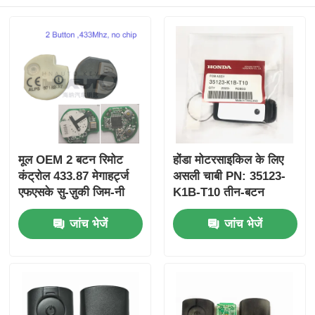
मूल OEM 2 बटन रिमोट
होंडा मोटरसाइकिल के लिए
कंट्रोल 433.87 मेगाहर्ट्ज
असली चाबी PN: 35123-
एफएसके सु-ज़ुकी जिम-नी
K1B-T10 तीन-बटन
2005-2017 के लिए बिना
FSK433.92MHz
जांच भेजें
जांच भेजें
चिप 37182-ए 7 के लिए
ID47chip रिमोट कार की
केवल थोक MOQ 50 पीसी
के लिए नियंत्रण