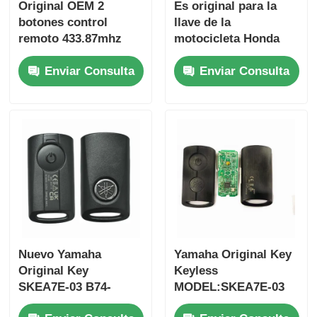
Original OEM 2
Es original para la
botones control
llave de la
remoto 433.87mhz
motocicleta Honda
FSK para Su-zuki
PN: 35123-K1B-T10
Enviar Consulta
Enviar Consulta
Jim-ny 2005-2017 Sin
tres botones
chip 37182-A7 Solo
FSK433.92MHz
control para
ID47chip llave de
mayorista MOQ 50pcs
coche remoto
Inicio
Nuevo Yamaha
Yamaha Original Key
Productos
Original Key
Keyless
SKEA7E-03 B74-
MODEL:SKEA7E-03
H6261-02 662F-
Para Yamaha llave
Videos