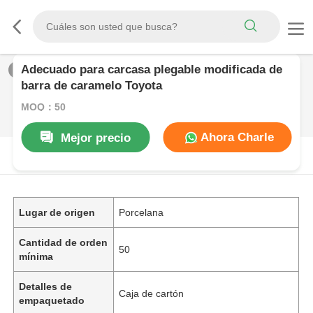
Adecuado para carcasa plegable modificada de
1
/
0
barra de caramelo Toyota
MOQ：50
Ahora Charle
Mejor precio
DESCRIPCIóN DE PRODUCTO
Lugar de origen
Porcelana
Cantidad de orden
50
mínima
Detalles de
Caja de cartón
empaquetado