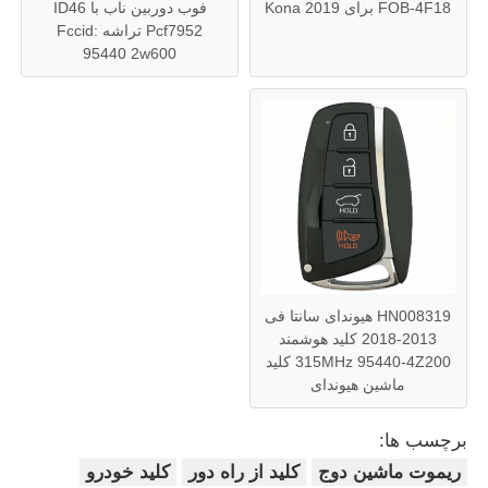
FOB-4F18 برای Kona 2019
فوب دوربين ناب با ID46
Pcf7952 تراشه Fccid:
95440 2w600
HN008319 هیوندای سانتا فی
2013-2018 کلید هوشمند
315MHz 95440-4Z200 کلید
ماشین هیوندای
برچسب ها:
ریموت ماشین دوج
کلید از راه دور
کلید خودرو