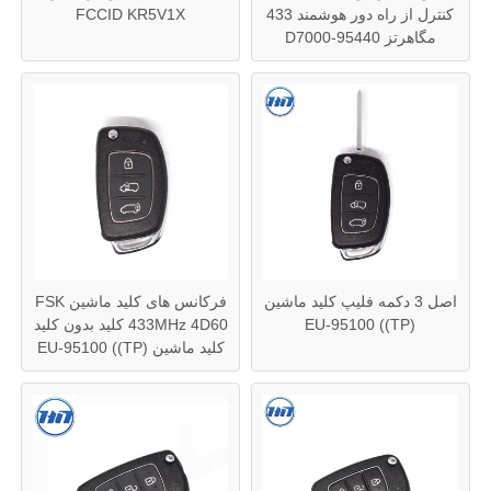
کنترل از راه دور هوشمند 433
FCCID KR5V1X
مگاهرتز 95440-D7000
پوسته کلید ماشین
تیغه ی کلید ماشین
دستگاه برش فرش تک زاویه ای
برنامه نویس کلید ماشین
اصل 3 دکمه فلیپ کلید ماشین
فرکانس های کلید ماشین FSK
EU-95100 ((TP)
433MHz 4D60 کلید بدون کلید
تراشه فرستنده
کلید ماشین EU-95100 ((TP)
دستگاه قفل‌سازی
کلید هوشمند KEYDIY