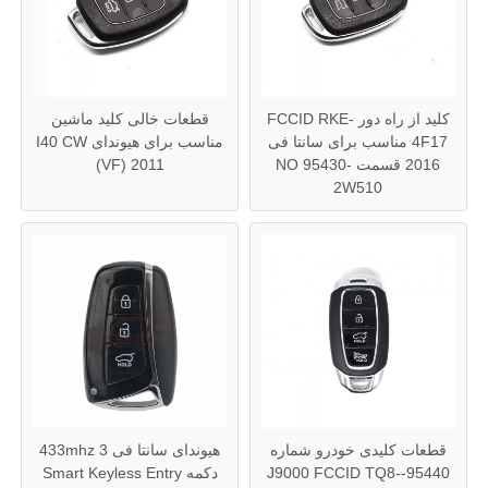
کلید از راه دور FCCID RKE-
قطعات خالی کلید ماشین
4F17 مناسب برای سانتا فی
مناسب برای هیوندای I40 CW
2016 قسمت NO 95430-
(VF) 2011
2W510
قطعات کلیدی خودرو شماره
هیوندای سانتا فی 433mhz 3
95440-J9000 FCCID TQ8-
دکمه Smart Keyless Entry