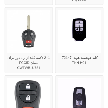
کلید هوشمند هوندا 72147-
2+1 دکمه کلید از راه دور برای
TKN-H01
نیسان FCCID
CWTWB1U751
خانه
محصولات
فیلم های