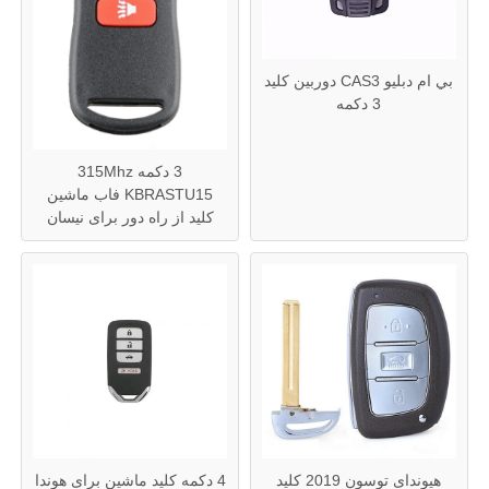
دربارهی ما
بي ام دبليو CAS3 دوربين کلید
3 دکمه
کارخانه تور
3 دکمه 315Mhz
KBRASTU15 فاب ماشین
کنترل کیفیت
کلید از راه دور برای نیسان
تماس با ما
اخبار
همه موارد
کلیدهای خودرو
هیوندای توسون 2019 کلید
4 دکمه کلید ماشین برای هوندا