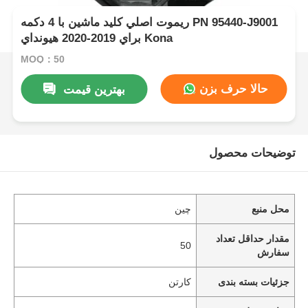
ريموت اصلي کليد ماشين با 4 دکمه PN 95440-J9001
براي 2019-2020 هيونداي Kona
MOQ：50
حالا حرف بزن
بهترین قیمت
توضیحات محصول
محل منبع
چین
مقدار حداقل تعداد
50
سفارش
جزئیات بسته بندی
کارتن