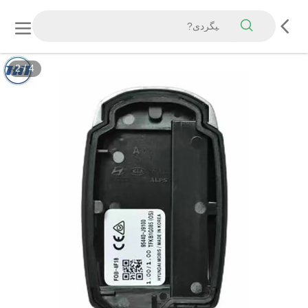
2
/
4