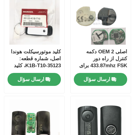
اصلی OEM 2 دکمه
کلید موتورسیکلت هوندا
کنترل از راه دور
اصل، شماره قطعه:
433.87mhz FSK برای
35123-K1B-T10، کلید
Su-zuki Jim-ny 2005-
ریموت سه دکمه
ارسال سؤال
ارسال سؤال
2017 بدون تراشه
FSK433.92MHz با چیپ
37182-A7 فقط کنترل
ID47
برای عمده MOQ 50pcs