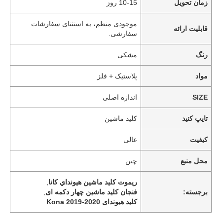
زمان تحویل
10-15 روز
موجودی منظم، به استثنای سفارشات
قابلیت ارائه
سفارشی.
رنگ
مشکی
مواد
پلاستیک + فلز
SIZE
اندازه اصلی
تایپ کنید
کلید ماشین
کیفیت
عالی
محل منبع
چین
ريموت کليد ماشين هيونداي کانا
,
برجسته:
فنجان کلید ماشین چهار دکمه ای
,
کلید هیوندای Kona 2019-2020