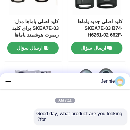
کلید اصلی جدید یاماها
کلید اصلی یاماها مدل:
SKEA7E-03 B74-
SKEA7E-03 برای کلید
H6261-02 662F-
ریموت هوشمند یاماها
B74-H6261-02/662F-
SKEA7D03
ارسال سؤال
ارسال سؤال
SKEA7D03
Jennie
7:11 AM
Good day, what product are you looking 
for?
2024-2025 کلید هوشمند
2009-2014 TL Smart
Remote Key Fob 3+1
Hyundai Tuscon FOB