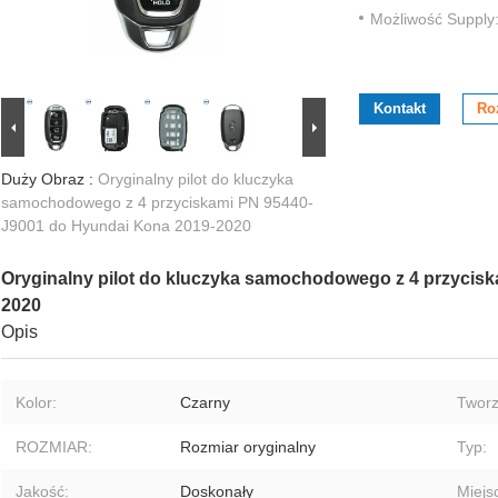
Możliwość Supply
Kontakt
Ro
Duży Obraz :
Oryginalny pilot do kluczyka
samochodowego z 4 przyciskami PN 95440-
J9001 do Hyundai Kona 2019-2020
Oryginalny pilot do kluczyka samochodowego z 4 przycis
2020
Opis
Kolor:
Czarny
Twor
ROZMIAR:
Rozmiar oryginalny
Typ:
Jakość:
Doskonały
Miejs