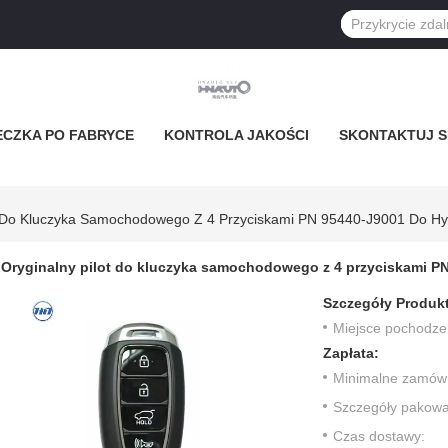
ECZKA PO FABRYCE
KONTROLA JAKOŚCI
SKONTAKTUJ SI
ot Do Kluczyka Samochodowego Z 4 Przyciskami PN 95440-J9001 Do H
Oryginalny pilot do kluczyka samochodowego z 4 przyciskami P
Szczegóły Produk
Miejsce pochodze
Zapłata:
Minimalne zamówi
Szczegóły pakowa
Czas dostawy: