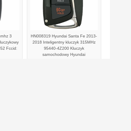
3mhz 3
HN008319 Hyundai Santa Fe 2013-
zkluczykowy
2018 Inteligentny kluczyk 315MHz
952 Fccid:
95440-4Z200 Kluczyk
samochodowy Hyundai
yczny
ytanie bezpośrednio do nas