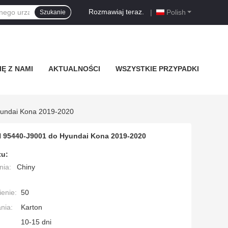
Rozmawiaj teraz.
|
Polish
Szukanie
Ę Z NAMI
AKTUALNOŚCI
WSZYSTKIE PRZYPADKI
yundai Kona 2019-2020
N 95440-J9001 do Hyundai Kona 2019-2020
tu:
nia:
Chiny
enie:
50
nia:
Karton
10-15 dni