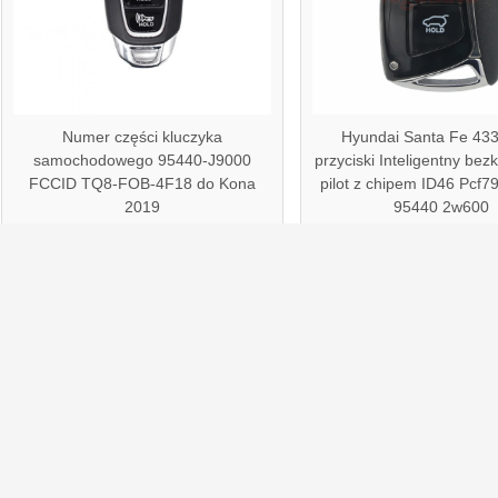
Numer części kluczyka
Hyundai Santa Fe 43
samochodowego 95440-J9000
przyciski Inteligentny be
FCCID TQ8-FOB-4F18 do Kona
pilot z chipem ID46 Pcf7
2019
95440 2w600
Etykietka:
Długowód samochodu Dodge
,
Klucz zdalny
,
Klucz automat
Szczegóły kontaktu
Wyślij zap
GUANGZHOU HAINA HIGH-TECH CO., LTD.
Osoba kontaktowa:
Icey
Tel:
8617512900070