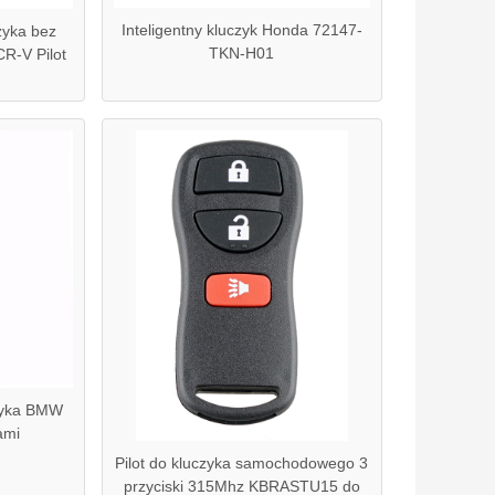
Inteligentny kluczyk Honda 72147-
zyka bez
TKN-H01
CR-V Pilot
zyka BMW
ami
Pilot do kluczyka samochodowego 3
przyciski 315Mhz KBRASTU15 do