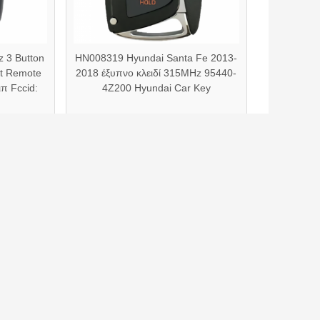
 3 Button
HN008319 Hyundai Santa Fe 2013-
nt Remote
2018 έξυπνο κλειδί 315MHz 95440-
π Fccid:
4Z200 Hyundai Car Key
ο ερώτημά σας απευθείας σε εμάς