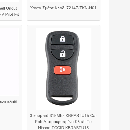
Χόντα Σμάρτ Κλειδί 72147-TKN-H01
ell Uncut
V Pilot Fit
ο κλειδί
3 κουμπιά 315Mhz KBRASTU15 Car
Fob Απομακρυσμένο Κλειδί Για
Nissan FCCID KBRASTU15