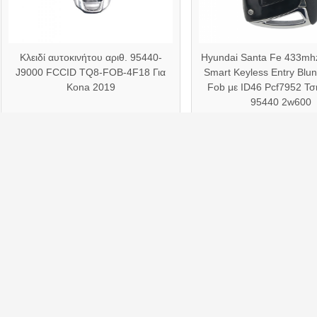
Κλειδί αυτοκινήτου αριθ. 95440-
Hyundai Santa Fe 433mhz
J9000 FCCID TQ8-FOB-4F18 Για
Smart Keyless Entry Blu
Kona 2019
Fob με ID46 Pcf7952 Τσι
95440 2w600
ετικέτα:
Απόσταση αυτοκινήτου Dodge
,
Μακρινό κλειδί
,
Αυτοκλειδί
Στοιχεία επικοινωνίας
Στείλετε τ
GUANGZHOU HAINA HIGH-TECH CO., LTD.
Υπεύθυνος Επικοινωνίας:
Icey
Τηλ.::
8617512900070