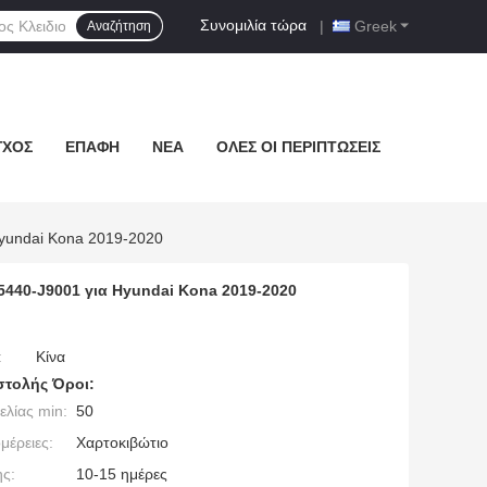
Συνομιλία τώρα
|
Greek
Αναζήτηση
ΓΧΟΣ
ΕΠΑΦΉ
ΝΈΑ
ΌΛΕΣ ΟΙ ΠΕΡΙΠΤΏΣΕΙΣ
Hyundai Kona 2019-2020
95440-J9001 για Hyundai Kona 2019-2020
:
Κίνα
τολής Όροι:
λίας min:
50
μέρειες:
Χαρτοκιβώτιο
ς:
10-15 ημέρες