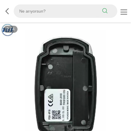
2
/
4