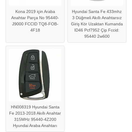
Kona 2019 için Araba
Hyundai Santa Fe 433mhz
Anahtar Parça No 95440-
3 Düğmeli Akıllı Anahtarsız
J9000 FCCID TQ8-FOB-
Giriş Kör Uzaktan Kumanda
4F18
ID46 Pcf7952 Çip Fccid:
95440 2w600
HN008319 Hyundai Santa
Fe 2013-2018 Akıllı Anahtar
315MHz 95440-4Z200
Hyundai Araba Anahtarı