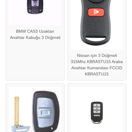
Hakkımızda
BMW CAS3 Uzaktan
Fabrika turu
Anahtar Kabuğu 3 Düğmeli
Kalite kontrol
Nissan için 3 Düğmeli
315Mhz KBRASTU15 Araba
Anahtar Kumandası FCCID
Bize ulaşın
KBRASTU15
Haberler
Tüm servis talepleri
Oto Anahtarlar