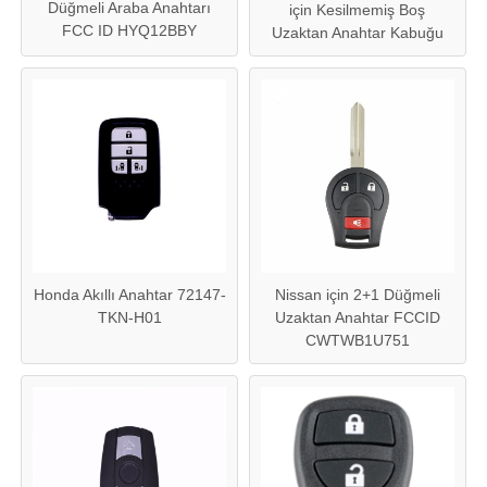
Düğmeli Araba Anahtarı
için Kesilmemiş Boş
FCC ID HYQ12BBY
Uzaktan Anahtar Kabuğu
Honda Akıllı Anahtar 72147-
Nissan için 2+1 Düğmeli
TKN-H01
Uzaktan Anahtar FCCID
CWTWB1U751
Ana sayfa
Ürünler
VİDEOLAR