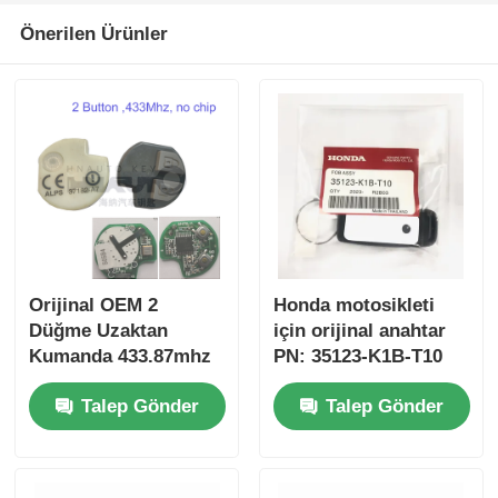
Önerilen Ürünler
Orijinal OEM 2
Honda motosikleti
Düğme Uzaktan
için orijinal anahtar
Kumanda 433.87mhz
PN: 35123-K1B-T10
Su-zuki Jim-ny için
üç düğmeli
Talep Gönder
Talep Gönder
FSK 2005-2017 Çipsiz
FSK433.92MHz ID47
37182-A7 Toptan satış
çipli uzaktan
için sadece Kumanda
kumandalı araba
MOQ 50pcs
anahtarı