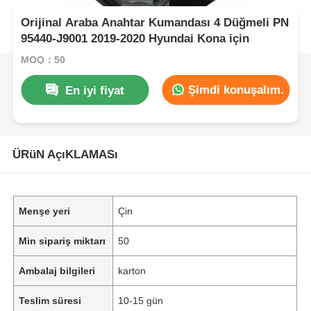
Orijinal Araba Anahtar Kumandası 4 Düğmeli PN
95440-J9001 2019-2020 Hyundai Kona için
MOQ：50
Şimdi konuşalım.
En iyi fiyat
ÜRüN AçıKLAMASı
Menşe yeri
Çin
Min sipariş miktarı
50
Ambalaj bilgileri
karton
Teslim süresi
10-15 gün