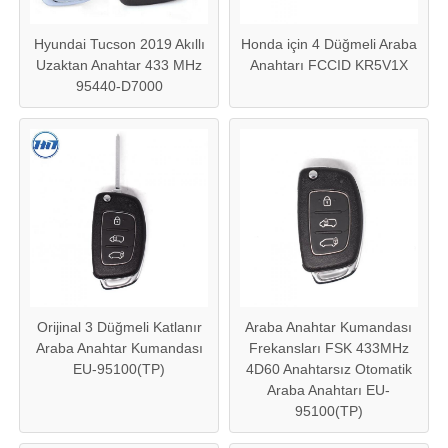
Hyundai Tucson 2019 Akıllı
Honda için 4 Düğmeli Araba
araba anahtarı kabuğu
Uzaktan Anahtar 433 MHz
Anahtarı FCCID KR5V1X
95440-D7000
Araba Anahtar Bıçağı
Tek Açılı Freze Kesici
araba anahtarı programcısı
Transponder Çipi
Orijinal 3 Düğmeli Katlanır
Araba Anahtar Kumandası
Araba Anahtar Kumandası
Frekansları FSK 433MHz
Çilingir Makinesi
EU-95100(TP)
4D60 Anahtarsız Otomatik
Araba Anahtarı EU-
95100(TP)
KEYDIY Akıllı Anahtar