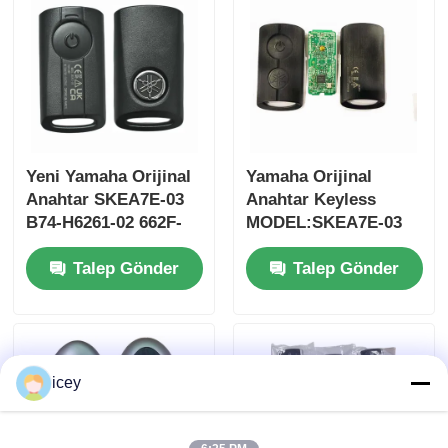
Yeni Yamaha Orijinal
Yamaha Orijinal
Anahtar SKEA7E-03
Anahtar Keyless
B74-H6261-02 662F-
MODEL:SKEA7E-03
SKEA7D03
Yamaha Akıllı
Talep Gönder
Talep Gönder
Uzaktan Kumanda
Anahtarı İçin B74-
H6261-02/662F-
SKEA7D03
icey