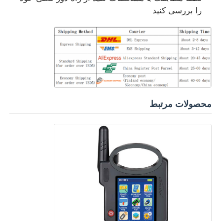
را بررسی کنید
پوسته کلید ماشین
تیغه ی کلید ماشین
دستگاه برش فرش تک زاویه ای
محصولات مرتبط
برنامه نویس کلید ماشین
تراشه فرستنده
دستگاه قفل‌سازی
کلید هوشمند KEYDIY