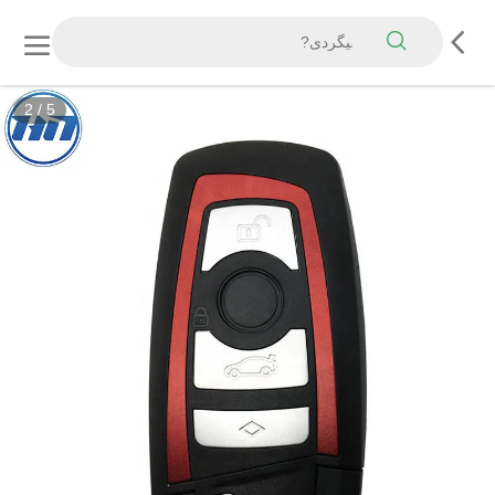
2
/
5