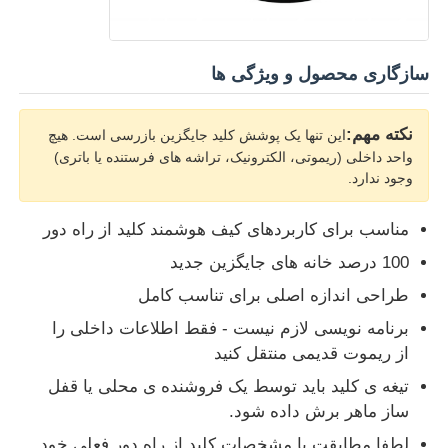
دربارهی ما
سازگاری محصول و ویژگی ها
کارخانه تور
نکته مهم:
این تنها یک پوشش کلید جایگزین بازرسی است. هیچ
واحد داخلی (ریموتی، الکترونیک، تراشه های فرستنده یا باتری)
وجود ندارد.
کنترل کیفیت
مناسب برای کاربردهای کیف هوشمند کلید از راه دور
تماس با ما
100 درصد خانه های جایگزین جدید
طراحی اندازه اصلی برای تناسب کامل
اخبار
برنامه نویسی لازم نیست - فقط اطلاعات داخلی را
از ریموت قدیمی منتقل کنید
همه موارد
تیغه ی کلید باید توسط یک فروشنده ی محلی یا قفل
ساز ماهر برش داده شود.
کلیدهای خودرو
لطفا مطابقت با مشخصات کلید از راه دور فعلی خود