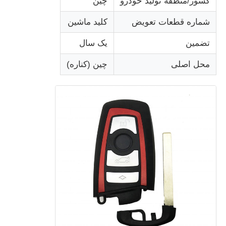
کشور/منطقه تولید خودرو
چین
شماره قطعات تعویض
کليد ماشين
تضمین
یک سال
محل اصلی
چین (کناره)
خانه
محصولات
فیلم های