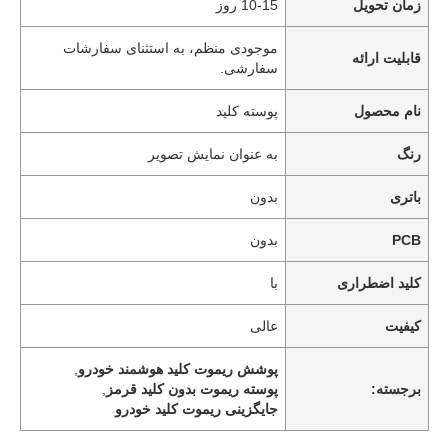
زمان تحویل
10-15 روز
موجودی منظم، به استثنای سفارشات
قابلیت ارائه
سفارشی.
نام محصول
پوسته کلید
رنگ
به عنوان نمایش تصویر
باتری
بدون
PCB
بدون
کلید اضطراری
با
کیفیت
عالی
پوشش ریموت کلید هوشمند خودرو
,
برجسته:
پوسته ریموت بدون کلید قرمز
,
جایگزینی ریموت کلید خودرو