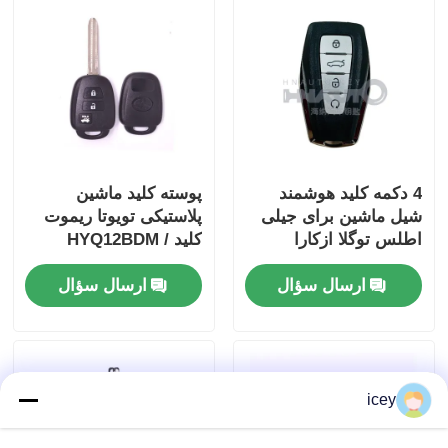
4 دکمه کلید هوشمند
پوسته کلید ماشین
شیل ماشین برای جیلی
پلاستیکی تویوتا ریموت
اطلس توگلا ازکارا
کلید HYQ12BDM /
کولری Key Shell
HYQ12BDP / GQ4-52T
ارسال سؤال
ارسال سؤال
Cover
icey