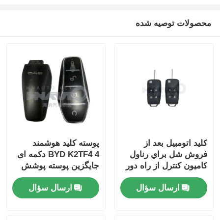
محصولات توصیه شده
کليد اتومبيل بعد از
پوسته کلید هوشمند
فروش شل براي رناول
BYD K2TF4 4 دکمه ای
کاميون کنترل از راه دور
جایگزین پوسته پوشش
اتومبيل فقط براي عمده
برای Qin PLUS DM-i
ارسال سؤال
ارسال سؤال
فروشي
Qin PLUS EV Yuan
PLUS SONG