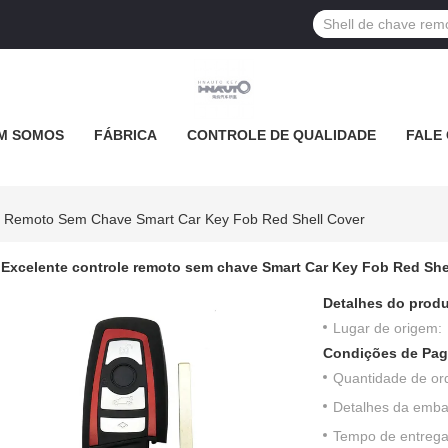
M SOMOS
FÁBRICA
CONTROLE DE QUALIDADE
FALE
e Remoto Sem Chave Smart Car Key Fob Red Shell Cover
Excelente controle remoto sem chave Smart Car Key Fob Red She
Detalhes do produ
Lugar de origem:
Condições de Pag
Quantidade de or
Detalhes da emb
Tempo de entrega