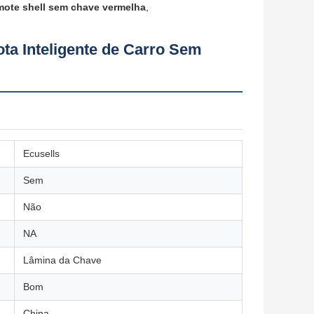
ote shell sem chave vermelha
,
a Inteligente de Carro Sem
Ecusells
Sem
Não
NA
Lâmina da Chave
Bom
China