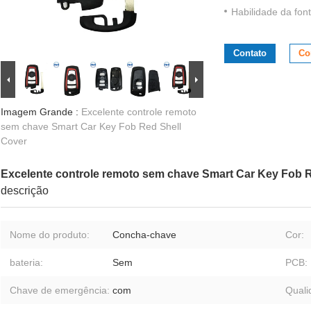
Habilidade da font
Contato
Co
Imagem Grande :
Excelente controle remoto
sem chave Smart Car Key Fob Red Shell
Cover
Excelente controle remoto sem chave Smart Car Key Fob 
descrição
Nome do produto:
Concha-chave
Cor:
bateria:
Sem
PCB:
Chave de emergência:
com
Quali