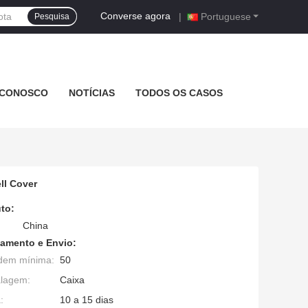
Converse agora
|
Portuguese
Pesquisa
 CONOSCO
NOTÍCIAS
TODOS OS CASOS
ll Cover
to:
China
amento e Envio:
dem mínima:
50
alagem:
Caixa
:
10 a 15 dias