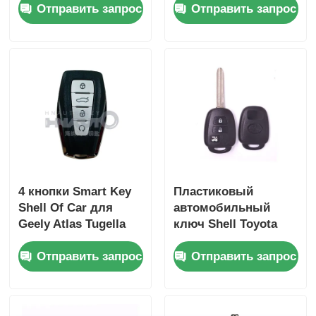
Отправить запрос
Отправить запрос
ключей для
оболочки для Qin
дистанционного
PLUS DM-i Qin PLUS
управления
EV Yuan PLUS SONG
грузовиком Re-naul,
только для
оптовиков,
минимальный заказ
составляет 200 шт.
4 кнопки Smart Key
Пластиковый
Shell Of Car для
автомобильный
Geely Atlas Tugella
ключ Shell Toyota
Azkarra Coolray
Дальний ключ
Отправить запрос
Отправить запрос
Ключевая оболочка
HYQ12BDM /
HYQ12BDP / GQ4-52T