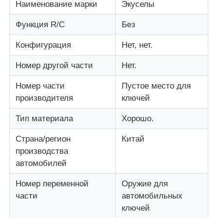
Наименование марки
Экуселы
Функция R/C
Без
Конфигурация
Нет, нет.
Номер другой части
Нет.
Номер части
Пустое место для
производителя
ключей
Тип материала
Хорошо.
Страна/регион
Китай
производства
Главная страница
автомобилей
Номер переменной
Оружие для
Продукция
части
автомобильных
ключей
Ролики