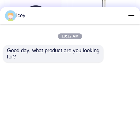
icey
10:32 AM
Good day, what product are you looking 
BMW CAS3 Корпус
Корпус ключа от
for?
ключа от
автомобиля с 3
автомобиля с
кнопками.
дистанционным
Отличный брелок
Отправить запрос
Отправить запрос
управлением, 3
дистанционного
кнопки, черный
управления без
пластик
ключа
Главная страница
Карта сайта
контактные данные
Desktop Site
Карта сайта
Политика уединения