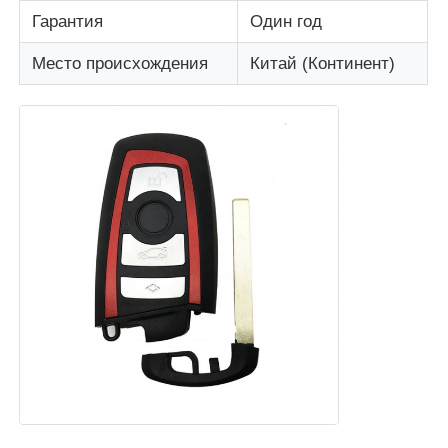
Гарантия
Один год
О Компании
Место происхождения
Китай (Континент)
Наша фабрика
контроль качества
контактные данные
Новости
Все случаи
Автоматические ключи