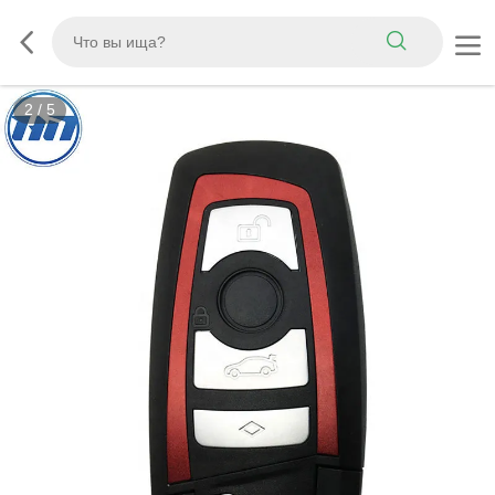
2
/
5