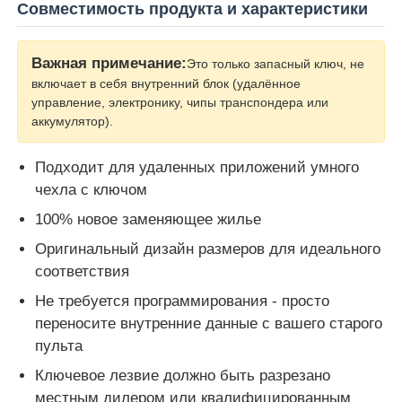
Совместимость продукта и характеристики
Автомобиль
Важная примечание:
Это только запасный ключ, не
включает в себя внутренний блок (удалённое
управление, электронику, чипы транспондера или
Заготовка ключа зажигания
аккумулятор).
Одноугольная фрезерная резачка
Подходит для удаленных приложений умного
чехла с ключом
программист ключа автомобиля
100% новое заменяющее жилье
Оригинальный дизайн размеров для идеального
соответствия
обломок приемоответчика
Не требуется программирования - просто
переносите внутренние данные с вашего старого
Станок для изготовления ключей
пульта
Ключевое лезвие должно быть разрезано
Умный ключ KEYDIY
местным дилером или квалифицированным