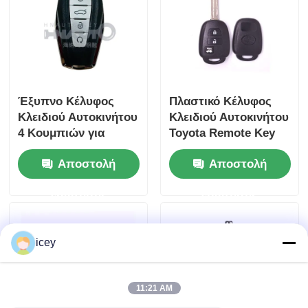
Έξυπνο Κέλυφος
Πλαστικό Κέλυφος
Κλειδιού Αυτοκινήτου
Κλειδιού Αυτοκινήτου
4 Κουμπιών για
Toyota Remote Key
Geely Atlas Tugella
Cover HYQ12BDM /
Αποστολή
Αποστολή
Azkarra Coolray Key
HYQ12BDP / GQ4-52T
Shell Cover
ερώτησης
ερώτησης
icey
11:21 AM