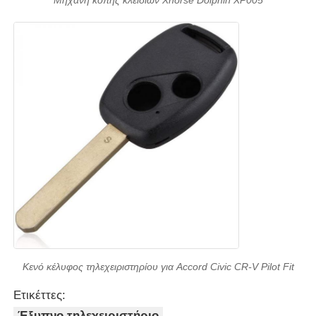
Μηχανή κοπής κλειδιών Xhorse Dolphin XP005
Κενό κέλυφος τηλεχειριστηρίου για Accord Civic CR-V Pilot Fit
Ετικέττες:
Έξυπνο τηλεχειριστήριο