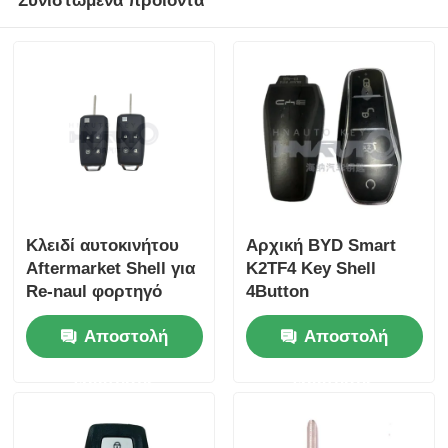
Συνιστώμενα προϊόντα
Κλειδί αυτοκινήτου
Αρχική BYD Smart
Aftermarket Shell για
K2TF4 Key Shell
Re-naul φορτηγό
4Button
Αμαξοκίνητο
Αντικατάσταση
Αποστολή
Αποστολή
τηλεχειριστήριο μόνο
Κάλυψη Κάλυψης Για
για χονδρέμπορο
Qin PLUS DM-i Qin
ερώτησης
ερώτησης
MOQ είναι 200pcs
PLUS EV Yuan PLUS
SONG