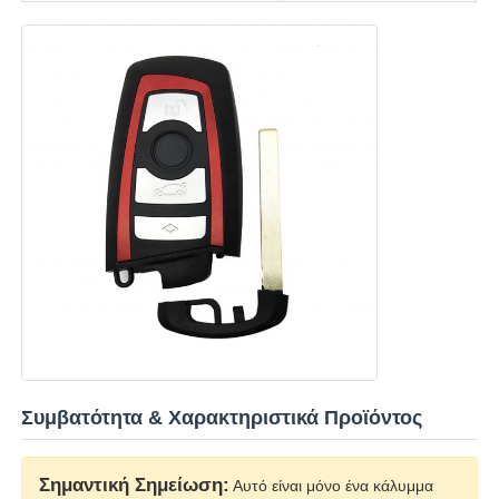
Σχετικά με εμάς
Γύρος εργοστασίων
Ποιοτικός έλεγχος
επαφή
Νέα
Συμβατότητα & Χαρακτηριστικά Προϊόντος
Όλες οι περιπτώσεις
Σημαντική Σημείωση:
Αυτό είναι μόνο ένα κάλυμμα
Αυτόματα κλειδιά