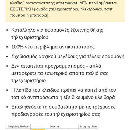
κλειδιού αντικατάστασης aftermarket. ΔΕΝ περιλαμβάνεται
ΕΣΩΤΕΡΙΚΗ μονάδα (τηλεχειριστήριο, ηλεκτρονικά, τσιπ
αυτοκινητοκινητοκινητοκινητοκινητοκινητοκινητοκινητο
πομπού ή μπαταρία).
Κατάλληλο για εφαρμογές έξυπνης θήκης
Λεπίδα κλειδιού αυτοκινήτου
τηλεχειριστηρίου
100% νέο περίβλημα αντικατάστασης
Μονόγωνη μηχανή κοπής
Σχεδιασμός αρχικού μεγέθους για τέλεια εφαρμογή
Δεν απαιτείται προγραμματισμός - απλά
βασικός προγραμματιστής αυτοκινήτων
μεταφέρετε τα εσωτερικά από το παλιό σας
τηλεχειριστήριο
τσιπ αναμεταδοτών
Η λεπίδα του κλειδιού πρέπει να κοπεί από τον
τοπικό αντιπρόσωπο ή εξειδικευμένο κλειδαρά
Επαληθεύστε τη συμβατότητα με τις τρέχουσες
Μηχανή κλειδαριού
προδιαγραφές του τηλεχειριστηρίου σας
Κλειδί KEYDIY έξυπνο