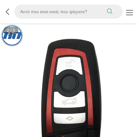
2
/
5