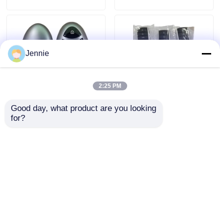
02/662F-SKEA7D03
Jennie
2:25 PM
Good day, what product are you looking 
2024-2025 Hyundai
2009-2014 TL Умный
for?
Tuscon FOB умный
брелок с
ключ 4+1 кнопка
дистанционным
433MHz ID4A 95440-
управлением 3+1
Отправить запрос
Отправить запрос
N9500
кнопки FSK313.8
МГц / PCF7945A /
HITAG 2 / 46 ЧИП /
FCC ID: M3N5WY8145
Главная страница
Карта сайта
контактные данные
/ HON66
Desktop Site