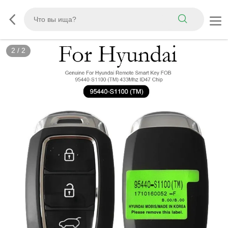
2
/
2