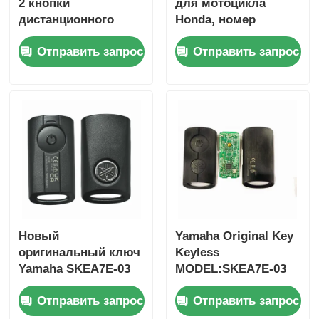
2 кнопки
для мотоцикла
дистанционного
Honda, номер
управления 433,87
детали: 35123-K1B-
Отправить запрос
Отправить запрос
МГц FSK для Su-zuki
T10, трехкнопочный,
Jim-ny 2005-2017 без
FSK433.92MHz, чип
чипа 37182-A7,
ID47,
только управление
дистанционный
для оптовой
ключ
продажи,
минимальный заказ
50 шт.
Новый
Yamaha Original Key
оригинальный ключ
Keyless
Yamaha SKEA7E-03
MODEL:SKEA7E-03
B74-H6261-02 662F-
Для Yamaha Умный
Отправить запрос
Отправить запрос
SKEA7D03
дистанционный
ключ B74-H6261-