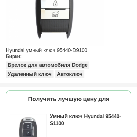
Автомобиль
Заготовка ключа зажигания
Hyundai умный ключ 95440-D9100
Одноугольная фрезерная резачка
Бирки:
Брелок для автомобиля Dodge
Удаленный ключ
Автоключ
программист ключа автомобиля
обломок приемоответчика
Получить лучшую цену для
Станок для изготовления ключей
Умный ключ Hyundai 95440-
S1100
Умный ключ KEYDIY