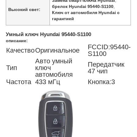
Замена смарт-ключа Hyundai
,
брелок Hyundai 95440-S1100
,
Высокий свет:
Ключ от автомобиля Hyundai с
гарантией
Умный ключ Hyundai 95440-S1100
описание:
FCCID:95440-
Качество
Оригинальное
S1100
Авто умный
Передатчик
Тип
ключ
47 чип
автомобиля
Частота
433 мГц
Кнопка:3