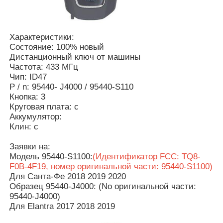
Характеристики:
Состояние: 100% новый
Дистанционный ключ от машины
Частота: 433 МГц
Чип: ID47
P / n: 95440- J4000 / 95440-S110
Кнопка: 3
Круговая плата: с
Аккумулятор:
Клин: с
Заявки на:
Модель 95440-S1100:
(Идентификатор FCC: TQ8-
Главная страница
F0B-4F19, номер оригинальной части: 95440-S1100)
Для Санта-Фе 2018 2019 2020
Образец 95440-J4000: (No оригинальной части:
Продукция
95440-J4000)
Для Elantra 2017 2018 2019
Ролики