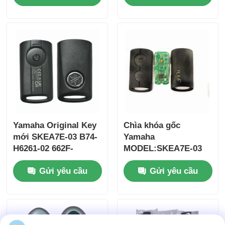
37182-A7 Chỉ điều
khiển cho bán buôn
MOQ 50 chiếc
Yamaha Original Key
Chìa khóa gốc
mới SKEA7E-03 B74-
Yamaha
H6261-02 662F-
MODEL:SKEA7E-03
SKEA7D03
Dành cho Chìa khóa
Gửi yêu cầu
Gửi yêu cầu
thông minh từ xa
Yamaha B74-H6261-
02/662F-SKEA7D03