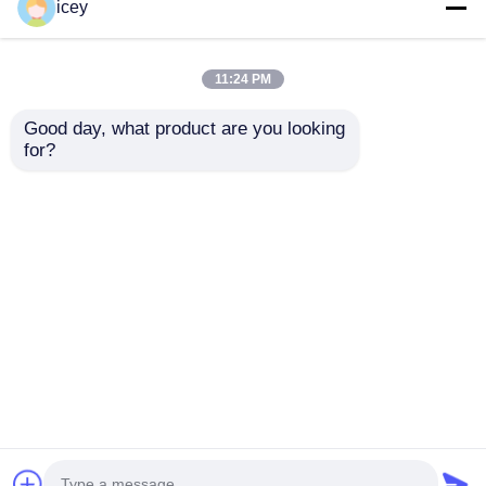
icey
11:24 PM
Good day, what product are you looking 
for?
2024-2025 Hyundai
Chìa khóa thông minh
Tuscon FOB Smart
điều khiển từ xa TL
Key 4 + 1 nút 433MHz
đời 2009-2014, 3+1
ID4A 95440-N9500
nút, FSK 313.8MHz /
Gửi yêu cầu
Gửi yêu cầu
Chìa khóa từ xa gần
PCF7945A / HITAG 2 /
Chip 46 / FCC ID:
M3N5WY8145 /
HON66
Nhà
Về chúng tôi
Liên hệ với chúng tôi
Desktop Site
Sơ đồ trang web
Chính sách bảo mật
Phẩm chất
Chìa khóa tự động
Nhà máy trung