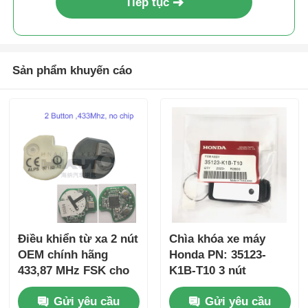
Tiếp tục
Sản phẩm khuyến cáo
Điều khiển từ xa 2 nút
Chìa khóa xe máy
OEM chính hãng
Honda PN: 35123-
433,87 MHz FSK cho
K1B-T10 3 nút
Su-zuki Jim-ny 2005-
FSK433.92MHz
Gửi yêu cầu
Gửi yêu cầu
2017 Không có chip
ID47chip từ xa