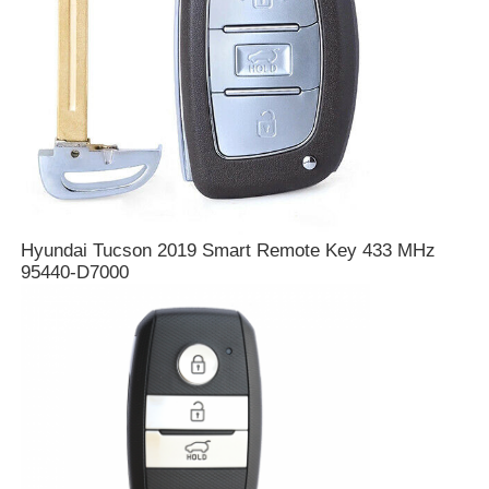
Về chúng tôi
Tham quan nhà máy
Kiểm soát chất lượng
Hyundai Tucson 2019 Smart Remote Key 433 MHz
Liên hệ chúng tôi
95440-D7000
Tin tức
Tất cả các trường hợp
Chìa khóa tự động