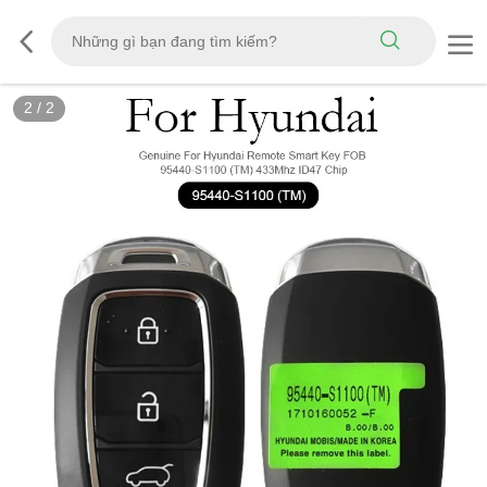
2
/
2