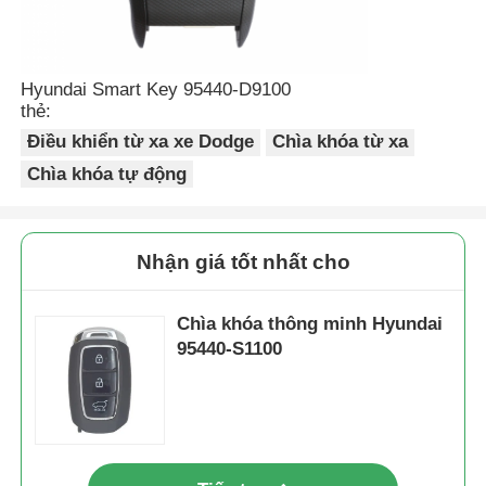
vỏ chìa khóa xe
Hyundai Smart Key 95440-D9100
thẻ:
Chìa khóa xe hơi
Điều khiển từ xa xe Dodge
Chìa khóa từ xa
Chìa khóa tự động
Máy cắt mài góc đơn
Nhận giá tốt nhất cho
lập trình chìa khóa xe
Chìa khóa thông minh Hyundai
Chip phát đáp
95440-S1100
Máy khóa
KEYDIY Smart Key