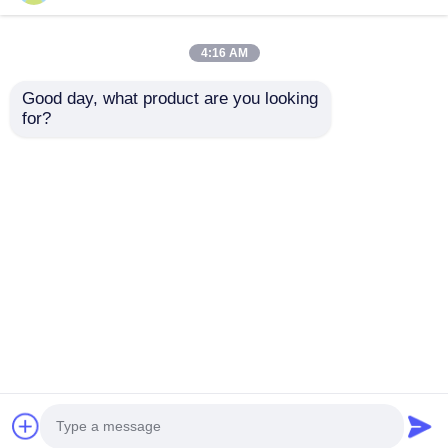
4:16 AM
Good day, what product are you looking 
for?
2024-2025 Hyundai
2009-2014 TL Smart
Tuscon FOB Smart
Fernbedienung
Key 4+1 Knopf
Schlüsselanhänger
433MHz ID4A 95440-
3+1 Tasten FSK313,8
Anfrage absenden
Anfrage absenden
N9500 Nähe
MHz / PCF7945A /
Fernschlüssel
HITAG 2 / 46 CHIP /
FCC ID: M3N5WY8145
/ HON66
Startseite
Über uns
Kontakt
Desktop Site
Sitemap
Privacy policy
Qualität
Selbstschlüssel
China Fabrik.Copyright ©
2026 Guangzhou Haina High-Tech Co., Ltd.. All