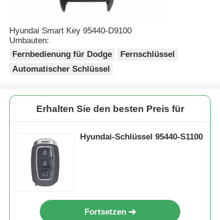
Autoschlüssel
Hyundai Smart Key 95440-D9100
Umbauten:
Fernbedienung für Dodge
Fernschlüssel
Autoschlüsselrohling
Automatischer Schlüssel
Einwinkelfräsmaschine
Erhalten Sie den besten Preis für
Autoschlüsselprogrammierer
Hyundai-Schlüssel 95440-S1100
Transponderchip
Schlossermaschine
Fortsetzen
KEYDIY-Smart Key