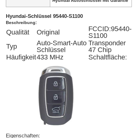
Hyundai Autoschlüssel mit Garantie
Hyundai-Schlüssel 95440-S1100
Beschreibung:
FCCID:95440-
Qualität
Original
S1100
Auto-Smart-Auto
Transponder
Typ
Schlüssel
47 Chip
Häufigkeit
433 MHz
Schaltfläche:
Eigenschaften: