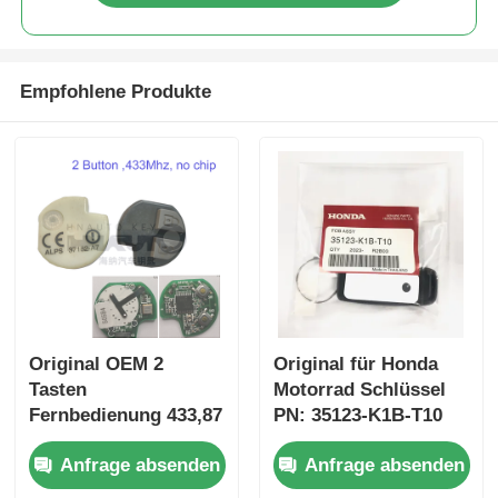
Empfohlene Produkte
Original OEM 2
Original für Honda
Tasten
Motorrad Schlüssel
Fernbedienung 433,87
PN: 35123-K1B-T10
MHz FSK für Su-zuki
drei-Taste
Anfrage absenden
Anfrage absenden
Jim-ny 2005–2017,
FSK433.92MHz
ohne Chip 37182-A7,
ID47chip