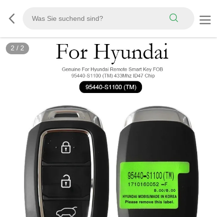
2
/
2