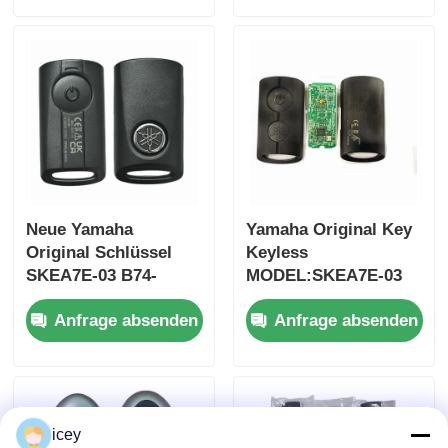
nur Steuerung für
Fernbedienung Auto
Großhandel, MOQ 50
Schlüssel
Stück
Neue Yamaha
Yamaha Original Key
Original Schlüssel
Keyless
SKEA7E-03 B74-
MODEL:SKEA7E-03
H6261-02 662F-
Für Yamaha Smart
Anfrage absenden
Anfrage absenden
SKEA7D03
Remote Key B74-
H6261-02/662F-
SKEA7D03
icey