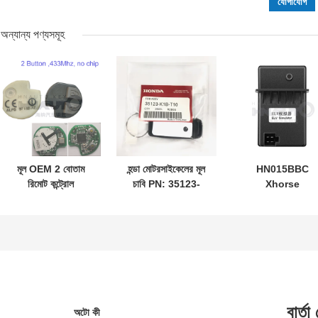
অন্যান্য পণ্যসমূহ
মূল OEM 2 বোতাম
হন্ডা মোটরসাইকেলের মূল
HN015BBC
রিমোট কন্ট্রোল
চাবি PN: 35123-
Xhorse
433.87mhz FSK
K1B-T10 তিন
XDMB11EN বেঞ্জ
জন্য সু-জুকি জিম-নি
বোতামের
W204 W207 W2
2005-2017 ছাড়া চিপ
FSK433.92MHz
এর জন্য ESL ELV
37182-A7 শুধুমাত্র
ID47chip দূরবর্তী
ইমুলেটর
নিয়ন্ত্রণ জন্য পাইকারি
গাড়ির চাবি
MOQ 50pcs
বার্তা
অটো কী