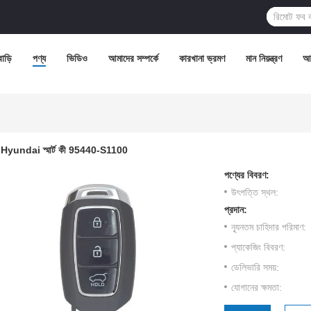
বাড়ি
পণ্য
ভিডিও
আমাদের সম্পর্কে
কারখানা ভ্রমণ
মান নিয়ন্ত্রণ
আম
Hyundai স্মার্ট কী 95440-S1100
পণ্যের বিবরণ:
উৎপত্তি স্থল:
প্রদান:
ন্যূনতম চাহিদার পরিমাণ:
প্যাকেজিং বিবরণ:
ডেলিভারি সময়:
যোগানের ক্ষমতা: