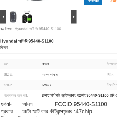
যোগাযোগ
এখন চ
বড় ইমেজ :
Hyundai স্মার্ট কী 95440-S1100
Hyundai স্মার্ট কী 95440-S1100
বিবরণ
রঙ:
কালো
উপাদান:
SIZE:
আসল আকার
টাইপ:
গুণমান:
চমৎকার
উৎপত্তি
বিশেষভাবে তুলে ধরা:
হুন্ডাই স্মার্ট চাবি প্রতিস্থাপন
,
হুইন্ডাই 95440-S1100 চাবি 
গুণমান
আসল
FCCID:95440-S1100
প্রকার
অটো স্মার্ট কার কী
ট্রান্সপন্ডার
:47chip