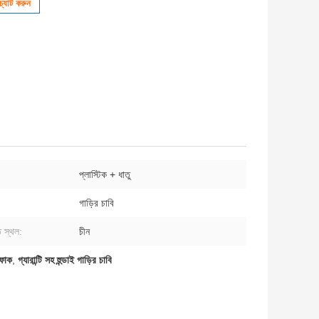
্যাট করুন
প্লাস্টিক + ধাতু
গাড়ির চাবি
 স্থল:
চীন
ফোক
,
গ্যারান্টি সহ হুন্ডাই গাড়ির চাবি