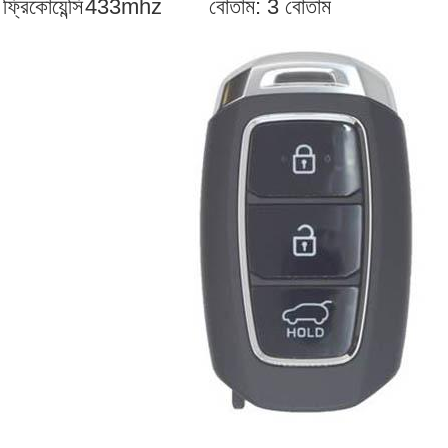
ফ্রিকোয়েন্সি
433mhz
বোতাম: 3 বোতাম