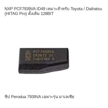
NXP PCF7939VA ID49 เหมาะสำหรับ Toyota / Daihatsu
(HITAG Pro) ดั้งเดิม 128BIT
บ้าน
ผลิตภัณฑ์
ชิป Perodua 7939VA เฉพาะรุ่น มาเลเซีย
วิดีโอ