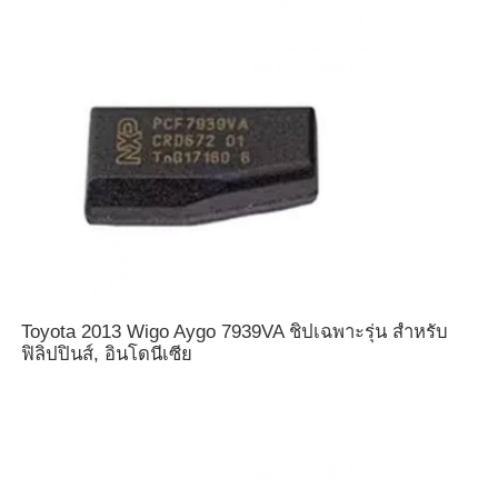
เกี่ยวกับเรา
ทัวร์โรงงาน
ควบคุมคุณภาพ
ติดต่อเรา
Toyota 2013 Wigo Aygo 7939VA ชิปเฉพาะรุ่น สำหรับ
ข่าว
ฟิลิปปินส์, อินโดนีเซีย
ทุกกรณี
กุญแจรถยนต์