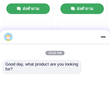
Daihatsu HITAG Pro
ส่งคำถาม
ส่งคำถาม
10:02 AM
Good day, what product are you looking 
for?
โตโยต้า 2013 วีโก้ อาย
ชิปทรานสปอนเดอร์
โก้ 7939VA ชิป เดดิกา
ID48 สำหรับ Tango
โด ปารา ฟิลิปปินส์
Pro OEM Copy ชิป
อินโดนีเซีย
ID48
ส่งคำถาม
ส่งคำถาม