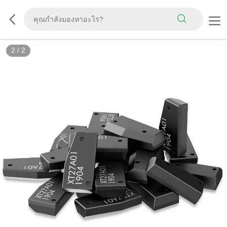
2
/
2