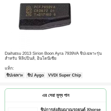
เปลือกกุญแจรถ
ใบมีดกุญแจรถ
เครื่องตัดบดมุมเดียว
Daihatsu 2013 Sirion Boon Ayra 7939VA ชิปเฉพาะรุ่น
สำหรับ ฟิลิปปินส์, อินโดนีเซีย
โปรแกรมเมอร์กุญแจรถ
แท็ก:
ชิปเฉพาะ
ชิป Aygo
VVDI Super Chip
ชิปดาวเทียม
เครื่องล็อคชิม
এর সেরা মূল্য পান
KEYDIY สมาชิกคีย์
ชิปการส่งสัญญาณรถยนต์ Xhorse