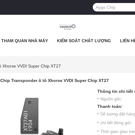
THAM QUAN NHÀ MÁY
KIỂM SOÁT CHẤT LƯỢNG
LIÊN H
ô Xhorse VVDI Super Chip XT27
Chip Transponder ô tô Xhorse VVDI Super Chip XT27
Thông tin chi tiết
Nguồn gốc:
Thanh toán:
Số lượng đặt hàng 
chi tiết đóng gói:
Thời gian giao hà