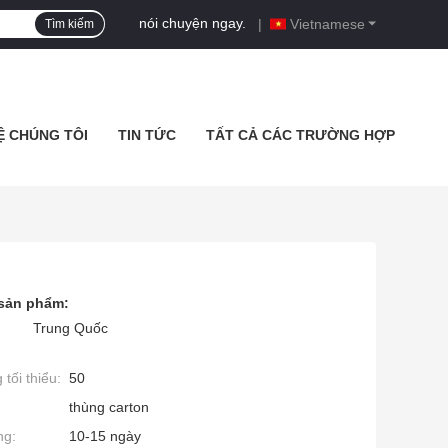
nói chuyện ngay.
|
Vietnamese
Tìm kiếm
Ệ CHÚNG TÔI
TIN TỨC
TẤT CẢ CÁC TRƯỜNG HỢP
 sản phẩm:
Trung Quốc
tối thiểu:
50
thùng carton
ng:
10-15 ngày