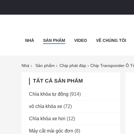
NHÀ
SẢN PHẨM
VIDEO
VỀ CHÚNG TÔI
Nhà
Sản phẩm
Chip phát đáp
Chip Transponder Ô T
TẤT CẢ SẢN PHẨM
Chìa khóa tự động
(914)
vỏ chìa khóa xe
(72)
Chìa khóa xe hơi
(12)
Máy cắt mài góc đơn
(8)