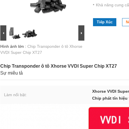
Khả năng cung cấ
Tiếp Xúc
N
Hình ảnh lớn :
Chip Transponder ô tô Xhorse
VVDI Super Chip XT27
Chip Transponder ô tô Xhorse VVDI Super Chip XT27
Sự miêu tả
Xhorse VVDI Super
Làm nổi bật:
Chip phát tín hiệu